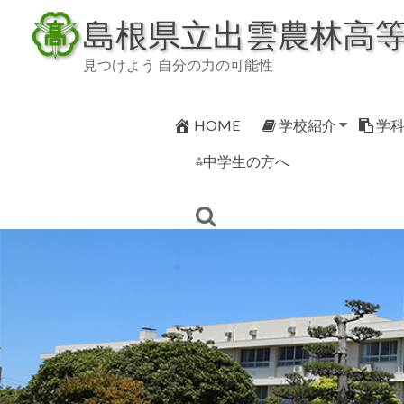
Skip
島根県立出雲農林高
to
content
見つけよう 自分の力の可能性
HOME
学校紹介
学
⁂中学生の方へ