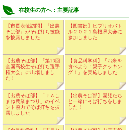
在校生の方へ：主要記事
【市長表敬訪問】『出農
【図書部】ビブリオバト
そば部』がそば打ち技能
ル２０２１島根県大会に
を披露しました
参加しました
【出農そば部】『第13回
【食品科学科】『お米を
全国高校生そば打ち選手
食べよう！親子クッキン
権大会』に出場しまし
グ！』を実施しました
た！
【出農そば部】「ＪＡし
【出農そば部】園児たち
まね農業まつり」のイベ
と一緒にそば打ちをしま
ント協力でそば打ちを披
した！
露しました