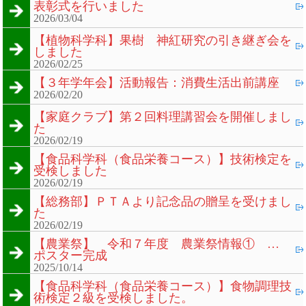
表彰式を行いました
2026/03/04
【植物科学科】果樹 神紅研究の引き継ぎ会を
しました
2026/02/25
【３年学年会】活動報告：消費生活出前講座
2026/02/20
【家庭クラブ】第２回料理講習会を開催しまし
た
2026/02/19
【食品科学科（食品栄養コース）】技術検定を
受検しました
2026/02/19
【総務部】ＰＴＡより記念品の贈呈を受けまし
た
2026/02/19
【農業祭】 令和７年度 農業祭情報① …
ポスター完成
2025/10/14
【食品科学科（食品栄養コース）】食物調理技
術検定２級を受検しました。