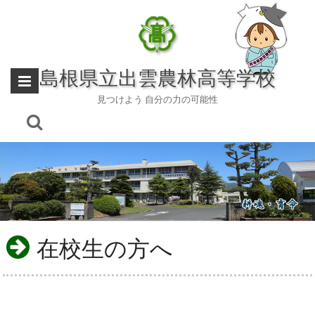
Skip
to
content
島根県立出雲農林高等学校
見つけよう 自分の力の可能性
在校生の方へ