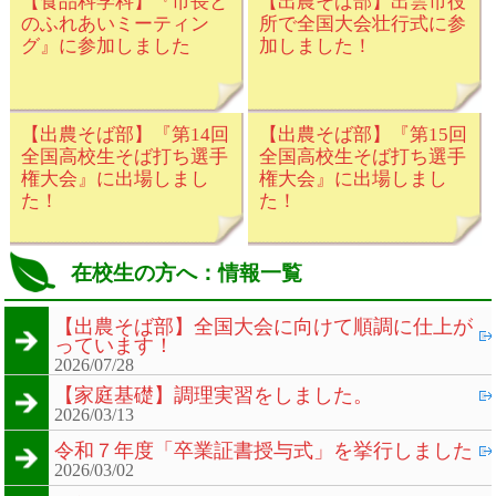
【食品科学科】『市長と
【出農そば部】出雲市役
のふれあいミーティン
所で全国大会壮行式に参
グ』に参加しました
加しました！
【出農そば部】『第14回
【出農そば部】『第15回
全国高校生そば打ち選手
全国高校生そば打ち選手
権大会』に出場しまし
権大会』に出場しまし
た！
た！
在校生の方へ：情報一覧
【出農そば部】全国大会に向けて順調に仕上が
っています！
2026/07/28
【家庭基礎】調理実習をしました。
2026/03/13
令和７年度「卒業証書授与式」を挙行しました
2026/03/02