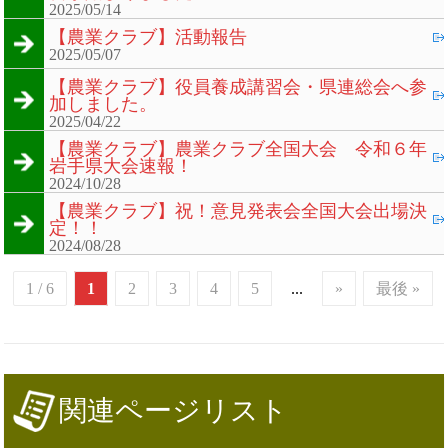
2025/05/14
【農業クラブ】活動報告
2025/05/07
【農業クラブ】役員養成講習会・県連総会へ参
加しました。
2025/04/22
【農業クラブ】農業クラブ全国大会 令和６年
岩手県大会速報！
2024/10/28
【農業クラブ】祝！意見発表会全国大会出場決
定！！
2024/08/28
1 / 6
1
2
3
4
5
...
»
最後 »
関連ページリスト