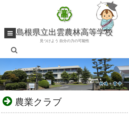
Skip
to
content
島根県立出雲農林高等学校
見つけよう 自分の力の可能性
農業クラブ