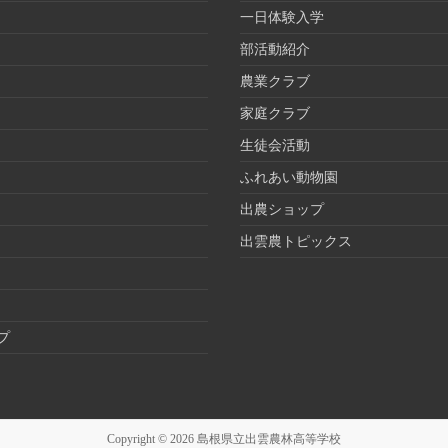
一日体験入学
部活動紹介
農業クラブ
家庭クラブ
生徒会活動
ふれあい動物園
出農ショップ
出雲農トピックス
プ
Copyright © 2026
島根県立出雲農林高等学校