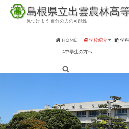
Skip
島根県立出雲農林高
to
content
見つけよう 自分の力の可能性
HOME
学校紹介
学
⁂中学生の方へ