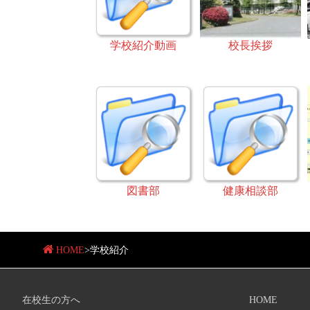
学校紹介動画
校長挨拶
図書部
健康相談部
HOME
>
学校紹介
在校生の方へ
HOME