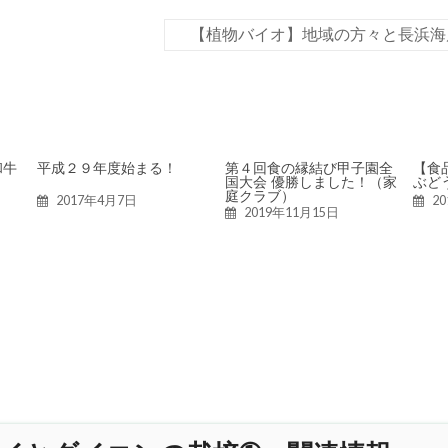
【植物バイオ】地域の方々と長浜海
和牛
平成２９年度始まる！
第４回食の縁結び甲子園全
【食
国大会 優勝しました！（家
ぶど
庭クラブ）
2017年4月7日
2
2019年11月15日