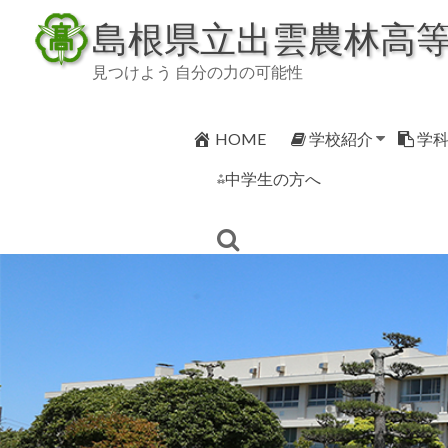
Skip
島根県立出雲農林高
to
content
見つけよう 自分の力の可能性
HOME
学校紹介
学
⁂中学生の方へ