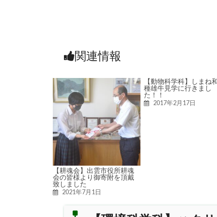
関連情報
【動物科学科】しまね
種雄牛見学に行きまし
た！！
2017年2月17日
【耕魂会】出雲市役所耕魂
会の皆様より御寄附を頂戴
致しました
2021年7月1日