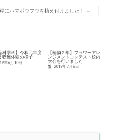
岸にハマボウフウを植え付けました！
→
品科学科】令和元年度
【植物２年】フラワーアレ
う収穫体験の様子
ンジメントコンテスト校内
大会を行いました！
019年6月10日
2019年7月6日