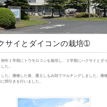
クサイとダイコンの栽培➀
例年１学期にトウモロコシを栽培し、２学期にハクサイとダ
ました。
した。播種した後、覆土しもみ殻でマルチングしました。播種
日に間引きを行いました。