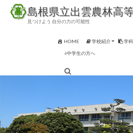
Skip
島根県立出雲農林高
to
content
見つけよう 自分の力の可能性
HOME
学校紹介
学
⁂中学生の方へ