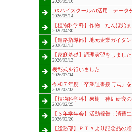
2026/05/16
DXハイスクールAI活用、デー
2026/05/14
【植物科学科】作物 たんぼ始ま
2026/04/30
【進路指導部】地元企業ガイダン
2026/03/13
【家庭基礎】調理実習をしました
2026/03/13
表彰式を行いました
2026/03/04
令和７年度「卒業証書授与式」を
2026/03/02
【植物科学科】果樹 神紅研究の
2026/02/25
【３年学年会】活動報告：消費生
2026/02/20
【総務部】ＰＴＡより記念品の贈