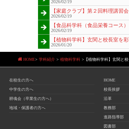
2026/02/19
【家庭クラブ】第２回料理講習会
2026/02/19
【食品科学科（食品栄養コース）
2026/02/19
【植物科学科】玄関と校長室を彩
2026/01/20
HOME
>
学科紹介
>
植物科学科
>
【植物科学科】玄関と校
在校生の方へ
HOME
中学生の方へ
校長挨拶
耕魂会（卒業生の方へ）
沿革
地域・保護者の方へ
教務部
進路指導部
図書部