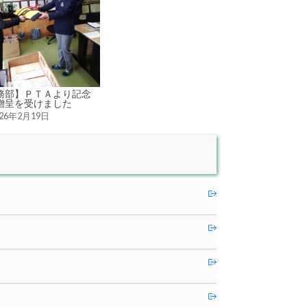
務部】ＰＴＡより記念
贈呈を受けました
026年2月19日