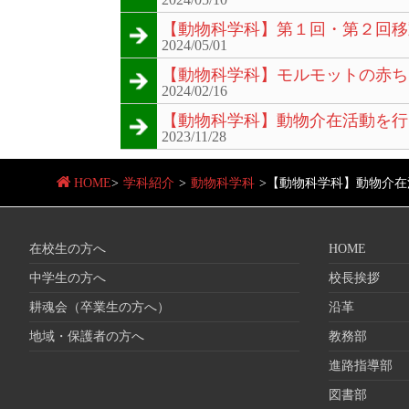
【動物科学科】第１回・第２回移
2024/05/01
【動物科学科】モルモットの赤ち
2024/02/16
【動物科学科】動物介在活動を行
2023/11/28
HOME
>
学科紹介
>
動物科学科
>
【動物科学科】動物介在
在校生の方へ
HOME
中学生の方へ
校長挨拶
耕魂会（卒業生の方へ）
沿革
地域・保護者の方へ
教務部
進路指導部
図書部