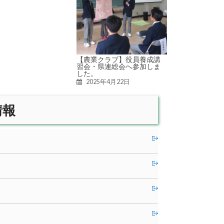
【農業クラブ】役員養成講
習会・県連総会へ参加しま
した。
2025年4月22日
情報