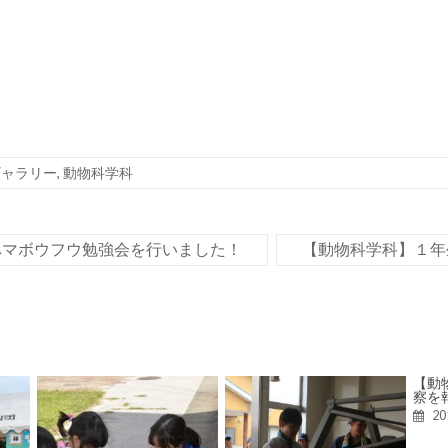
ギャラリー
,
動物科学科
ハマボウフウ勉強会を行いました！
【動物科学科】１年
【動
察を
2