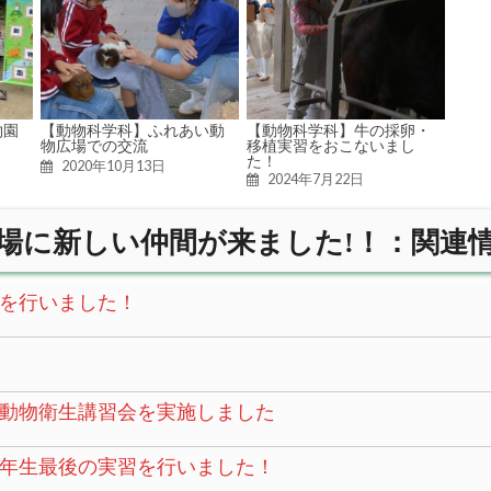
物園
【動物科学科】ふれあい動
【動物科学科】牛の採卵・
物広場での交流
移植実習をおこないまし
た！
2020年10月13日
2024年7月22日
場に新しい仲間が来ました!！：関連
を行いました！
動物衛生講習会を実施しました
年生最後の実習を行いました！