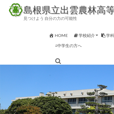
Skip
島根県立出雲農林高
to
content
見つけよう 自分の力の可能性
HOME
学校紹介
学
⁂中学生の方へ