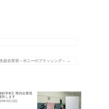
生総合実習～ポニーのブラッシング～
→
物科学科】県内企業視
報告します
019年9月13日