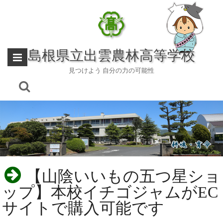
Skip
to
content
島根県立出雲農林高等学校
見つけよう 自分の力の可能性
【山陰いいもの五つ星ショ
ップ】本校イチゴジャムがEC
サイトで購入可能です