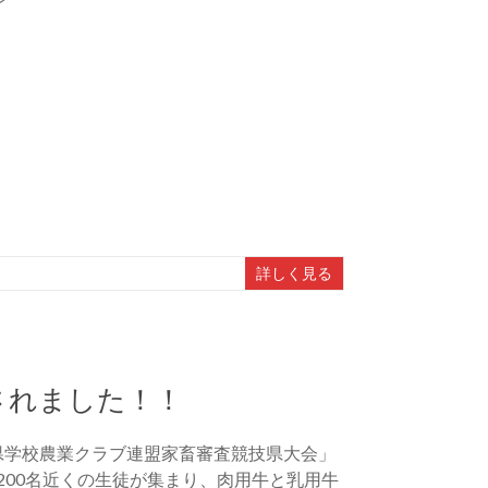
詳しく見る
されました！！
県学校農業クラブ連盟家畜審査競技県大会」
200名近くの生徒が集まり、肉用牛と乳用牛