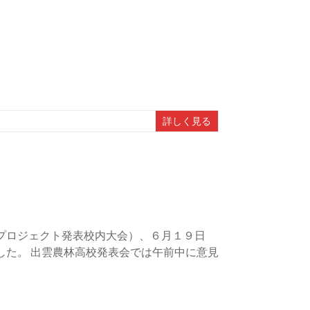
詳しく見る
プロジェクト発表校内大会）、６月１９日
した。 出雲農林高校発表会では午前中に意見
。