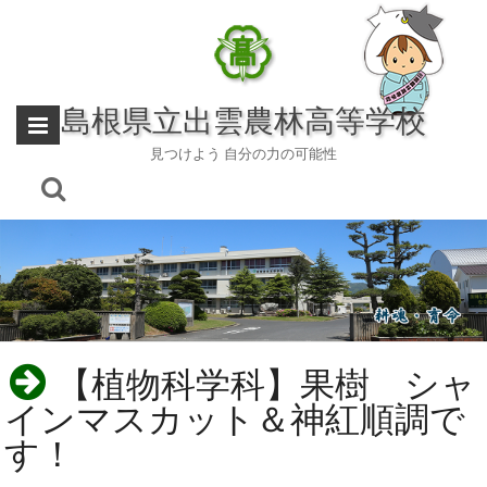
Skip
to
content
島根県立出雲農林高等学校
見つけよう 自分の力の可能性
【植物科学科】果樹 シャ
インマスカット＆神紅順調で
す！