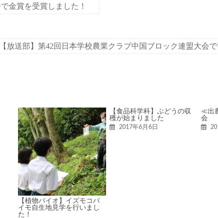
会で金賞を受賞しました！
【放送部】第42回日本学校農業クラブ中国ブロック連盟大会
【食品科学科】ぶどうの収
≪出
穫が始まりました
会
2017年6月6日
2
【植物バイオ】イズモコバ
イモ自生地見学を行いまし
た！