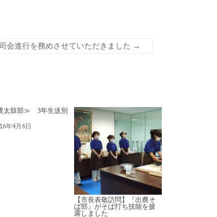
で司会進行を務めさせていただきました
→
農太鼓部≫ 3年生送別
016年4月6日
【市長表敬訪問】『出農そ
ば部』がそば打ち技能を披
露しました