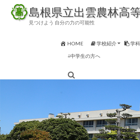
Skip
島根県立出雲農林高
to
content
見つけよう 自分の力の可能性
HOME
学校紹介
学
⁂中学生の方へ