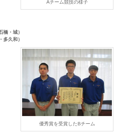
Aチーム競技の様子
石橋・城）
・多久和）
優秀賞を受賞したBチーム