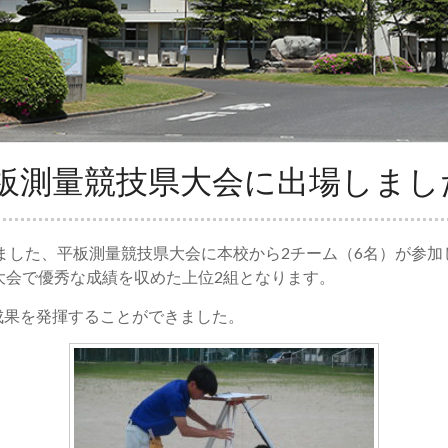
板測量競技県大会に出場しまし
れました、平板測量競技県大会に本校から2チーム（6名）が参
大会で優秀な成績を収めた上位2組となります。
成果を発揮することができました。