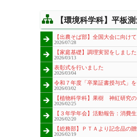
【環境科学科】平板測
【出農そば部】全国大会に向けて
2026/07/28
【家庭基礎】調理実習をしました
2026/03/13
表彰式を行いました
2026/03/04
令和７年度「卒業証書授与式」を
2026/03/02
【植物科学科】果樹 神紅研究の
2026/02/25
【３年学年会】活動報告：消費生
2026/02/20
【総務部】ＰＴＡより記念品の贈
2026/02/19