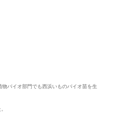
植物バイオ部門でも西浜いものバイオ苗を生
。
た。