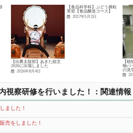
祭
【食品科学科】ぶどう摘粒
実習【食品醸造コース】
2017年5月2日
【出農太鼓部】あきた総文
【植
2026に出場しました
物バ
の見
2026年8月4日
2
内視察研修を行いました！：関連情報
しました！
販売をしました！