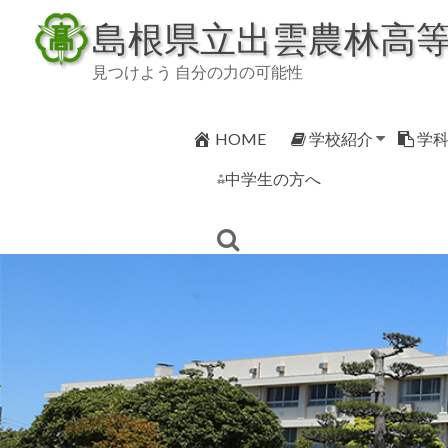
Skip
島根県立出雲農林高
to
content
見つけよう 自分の力の可能性
HOME
学校紹介
学
⁂中学生の方へ