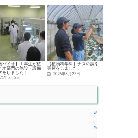
物バイオ】１年生が植
【植物科学科】ナスの誘引
イオ部門の施設・設備
実習をしました。
学をしました！
2026年5月27日
021年5月5日