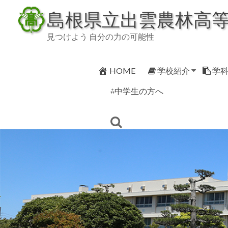
Skip
島根県立出雲農林高
to
content
見つけよう 自分の力の可能性
HOME
学校紹介
学
⁂中学生の方へ