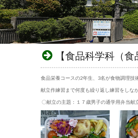
【食品科学科（食
食品栄養コースの2年生、3名が食物調理技
献立作練習まで何度も繰り返し練習をしな
〇献立の主題：１７歳男子の通学用弁当献