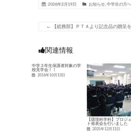
2026年2月19日
お知らせ
,
中学生の方
←
【総務部】ＰＴＡより記念品の贈呈
関連情報
中学３年生保護者対象の学
校見学会！！
2016年10月13日
【環境科学科】プロジ
ト発表会を行いました
2025年12月11日