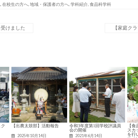
へ
,
在校生の方へ
,
地域・保護者の方へ
,
学科紹介
,
食品科学科
を受けました
【家庭クラ
ェク
【出農太鼓部】活動報告
令和3年度第1回学校評議員
【食
会の開催
スカ
を行
2025年10月14日
2021年6月14日