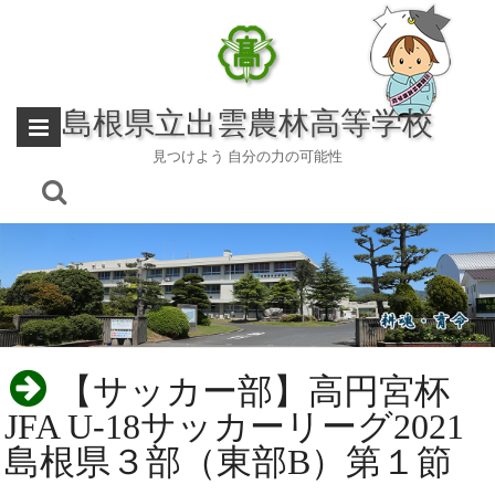
Skip
to
content
島根県立出雲農林高等学校
見つけよう 自分の力の可能性
【サッカー部】高円宮杯
JFA U-18サッカーリーグ2021
島根県３部（東部B）第１節