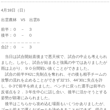
4月18日（日）
出雲農林 VS 出雲B
前半：０ － ３
後半：０ － ０
＿＿＿＿＿＿＿＿＿＿
合計：０ － ３
当日は試合開始直後まで悪天候で、試合の中止も考えられ
ました。しかし、試合が始まると強風の中ではありましたが
雨は上がり、９０分間戦い抜くことができました。
試合の前半9’42に先制点を奪われ、その後も相手チームの
攻撃の流れを止めることができず32’15、44’30に失点を許
し、0-3で前半を終えました。ベンチに戻った選手は前半の
反省点を２．３年生中心に話し合い、後半に活かそうとする
姿勢が顕著にみられました。
後半はこちらから攻め込む場面もいくつかありましたが、
ゴール前まで運んだボールを決めきることができず、得点ま