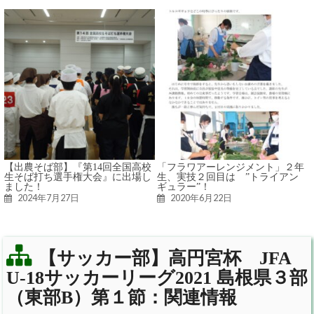
【出農そば部】『第14回全国高校
「フラワアーレンジメント」２年
生そば打ち選手権大会』に出場し
生、実技２回目は ”トライアン
ました！
ギュラー”！
2024年7月27日
2020年6月22日
【サッカー部】高円宮杯 JFA
U-18サッカーリーグ2021 島根県３部
（東部B）第１節：関連情報