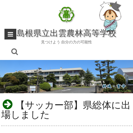
Skip
to
content
島根県立出雲農林高等学校
見つけよう 自分の力の可能性
【サッカー部】県総体に出
場しました