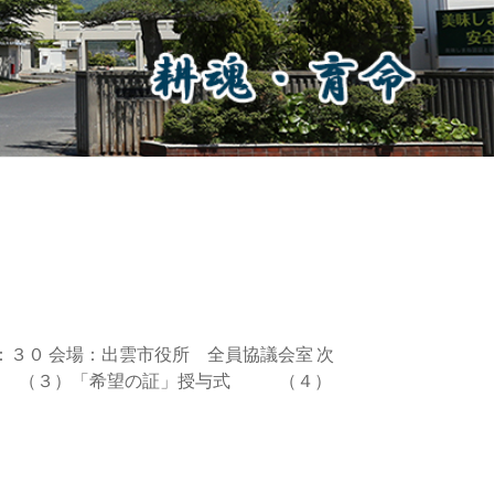
３０ 会場：出雲市役所 全員協議会室 次
 （３）「希望の証」授与式 （４）