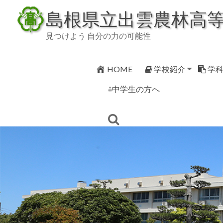
Skip
島根県立出雲農林高
to
content
見つけよう 自分の力の可能性
HOME
学校紹介
学
⁂中学生の方へ