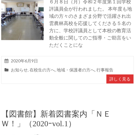
６月８日（月）令和２年度第１回学校
評議員会が行われました。 本年度も地
域の方々のさまざま分野で活躍され出
雲農林高校を応援してくださる５名の
方に、学校評議員として本校の教育活
動全般に関してのご指導・ご助言をい
ただくことにな
2020年6月9日
お知らせ
,
在校生の方へ
,
地域・保護者の方へ
,
行事報告
詳しく見る
【図書館】新着図書案内「ＮＥ
Ｗ！」（2020ｰvol.1）