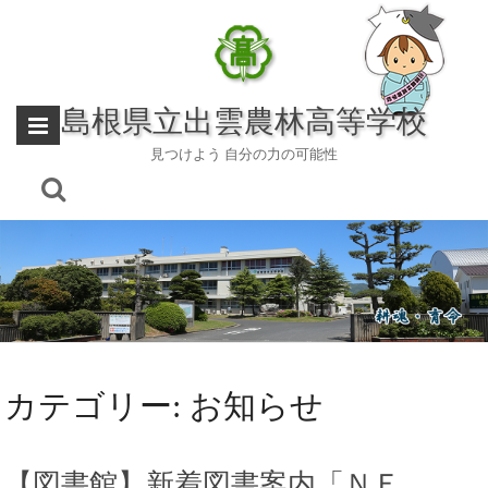
Skip
to
content
島根県立出雲農林高等学校
見つけよう 自分の力の可能性
カテゴリー:
お知らせ
【図書館】新着図書案内「ＮＥ