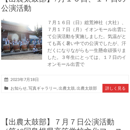
公演活動
７月１６日（日）総荒神社（大社）、
７月１７日（月）イオンモール出雲に
て公演活動を実施しました。気温がと
ても高く暑い中での公演でしたが、汗
だくになりながらも一生懸命頑張りま
した。３年生にとっては、１７日のイ
オンモール出雲で
2023年7月18日
お知らせ
,
写真ギャラリー
,
出農太鼓
,
出農太鼓部
詳しく見る
【出農太鼓部】７月７日公演活動