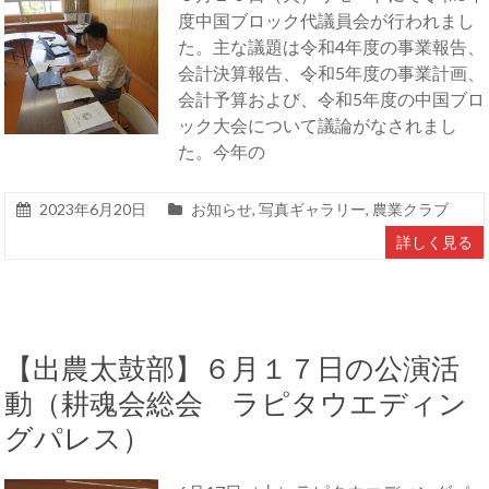
度中国ブロック代議員会が行われまし
た。主な議題は令和4年度の事業報告、
会計決算報告、令和5年度の事業計画、
会計予算および、令和5年度の中国ブロ
ック大会について議論がなされまし
た。今年の
2023年6月20日
お知らせ
,
写真ギャラリー
,
農業クラブ
詳しく見る
【出農太鼓部】６月１７日の公演活
動（耕魂会総会 ラピタウエディン
グパレス）