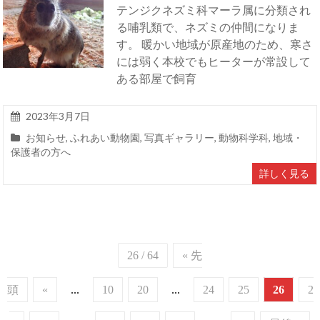
テンジクネズミ科マーラ属に分類され
る哺乳類で、ネズミの仲間になりま
す。 暖かい地域が原産地のため、寒さ
には弱く本校でもヒーターが常設して
ある部屋で飼育
2023年3月7日
お知らせ
,
ふれあい動物園
,
写真ギャラリー
,
動物科学科
,
地域・
保護者の方へ
詳しく見る
26 / 64
« 先
頭
«
...
10
20
...
24
25
26
2