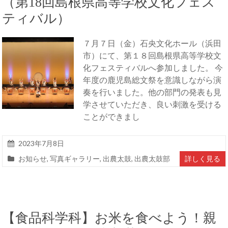
（第18回島根県高等学校文化フェス
ティバル）
７月７日（金）石央文化ホール（浜田
市）にて、第１８回島根県高等学校文
化フェスティバルへ参加しました。 今
年度の鹿児島総文祭を意識しながら演
奏を行いました。他の部門の発表も見
学させていただき、良い刺激を受ける
ことができまし
2023年7月8日
お知らせ
,
写真ギャラリー
,
出農太鼓
,
出農太鼓部
詳しく見る
【食品科学科】お米を食べよう！親