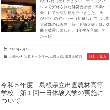
6月17日（土）ラピタウエディングパ
レスで実施された耕魂会総会（卒業生
会）にて公演活動を行いました。 今回
が1年生のデビュー（初舞台）で、出農
太鼓部の代表曲「新七兵衛太鼓」ほか2
曲を披露しました。 1年生が入部して
から始
2023年6月19日
お知らせ
,
写真ギャラリー
,
出農太鼓
,
出農太鼓部
詳しく見る
令和５年度 島根県立出雲農林高等
学校 第１回一日体験入学の実施に
ついて