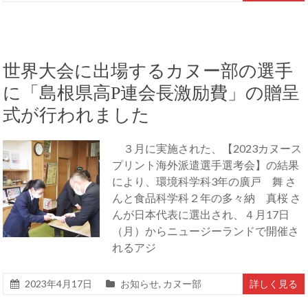
世界大会に出場するカヌー部の選手
に「島根県高P連会長激励費」の贈呈
式が行われました
３月に実施された、【2023カヌース
プリント海外派遣選手選考会】の結果
により、環境科学科3年の廣戸 舞 さ
んと食品科学科２年の多々納 真桜 さ
んが日本代表に選出され、４月17日
（月）からニュージーランドで開催さ
れるアジ
2023年4月17日
お知らせ
,
カヌー部
詳しく見る