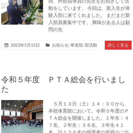
回、外部指導員の先生をお招きして活
動をしています。 今回は、新入生が体
験入部に来てくれました。 まだまだ新
入部員募集中です。 興味がある人は顧
問の先
2023年5月15日
お知らせ
,
華道部
,
部活動
詳しく見る
令和５年度 ＰＴＡ総会を行いまし
た
５月１３日（土）１４：００から、
本校体育館において、令和５年度のＰ
ＴＡ総会を開催しました。１年生：４
７名、２年生：３８名、３年生４１
名、計１２６名の保護者の皆様のご出