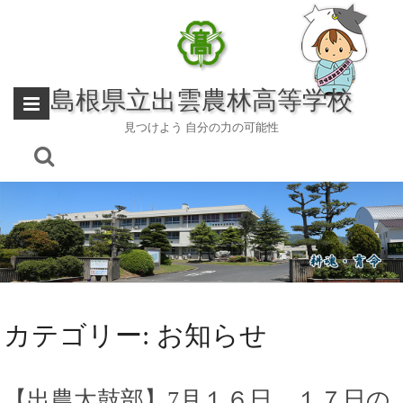
Skip
to
content
島根県立出雲農林高等学校
見つけよう 自分の力の可能性
カテゴリー:
お知らせ
【出農太鼓部】7月１６日、１７日の