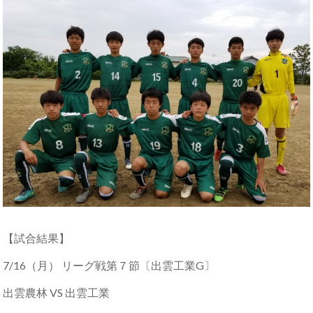
【試合結果】
7/16（月） リーグ戦第７節〔出雲工業G〕
出雲農林 VS 出雲工業