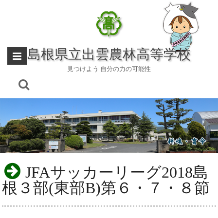
Skip
to
content
島根県立出雲農林高等学校
見つけよう 自分の力の可能性
JFAサッカーリーグ2018島
根３部(東部B)第６・７・８節