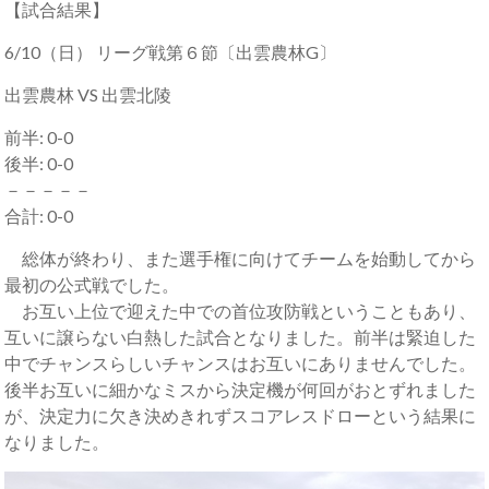
【試合結果】
6/10（日） リーグ戦第６節〔出雲農林G〕
出雲農林 VS 出雲北陵
前半: 0-0
後半: 0-0
－－－－－
合計: 0-0
総体が終わり、また選手権に向けてチームを始動してから
最初の公式戦でした。
お互い上位で迎えた中での首位攻防戦ということもあり、
互いに譲らない白熱した試合となりました。前半は緊迫した
中でチャンスらしいチャンスはお互いにありませんでした。
後半お互いに細かなミスから決定機が何回がおとずれました
が、決定力に欠き決めきれずスコアレスドローという結果に
なりました。