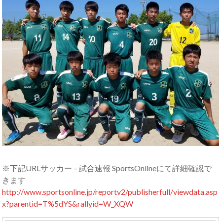
※下記URLサッカー – 試合速報 SportsOnlineにて詳細確認で
きます
http://www.sportsonline.jp/reportv2/publisherfull/viewdata.asp
x?parentid=T%5dYS&rallyid=W_XQW