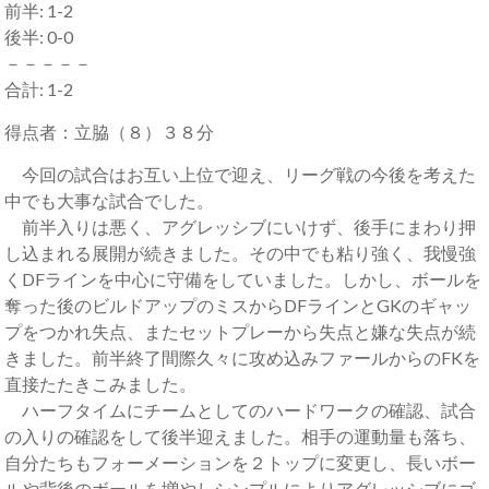
前半: 1-2
後半: 0-0
－－－－－
合計: 1-2
得点者：立脇（８）３８分
今回の試合はお互い上位で迎え、リーグ戦の今後を考えた
中でも大事な試合でした。
前半入りは悪く、アグレッシブにいけず、後手にまわり押
し込まれる展開が続きました。その中でも粘り強く、我慢強
くDFラインを中心に守備をしていました。しかし、ボールを
奪った後のビルドアップのミスからDFラインとGKのギャッ
プをつかれ失点、またセットプレーから失点と嫌な失点が続
きました。前半終了間際久々に攻め込みファールからのFKを
直接たたきこみました。
ハーフタイムにチームとしてのハードワークの確認、試合
の入りの確認をして後半迎えました。相手の運動量も落ち、
自分たちもフォーメーションを２トップに変更し、長いボー
ルや背後のボールを増やしシンプルによりアグレッシブにゴ