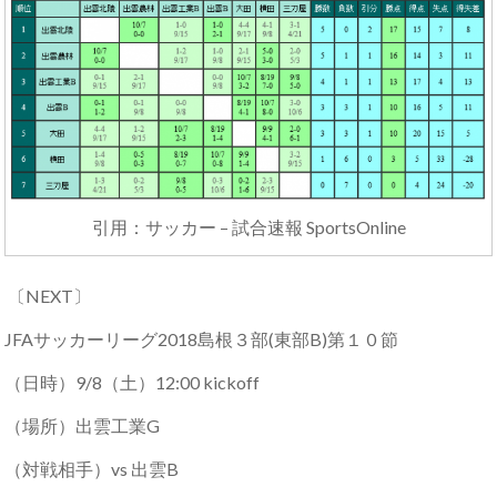
引用：サッカー – 試合速報 SportsOnline
〔NEXT〕
JFAサッカーリーグ2018島根３部(東部B)第１０節
（日時）9/8（土）12:00 kickoff
（場所）出雲工業G
（対戦相手）vs 出雲B