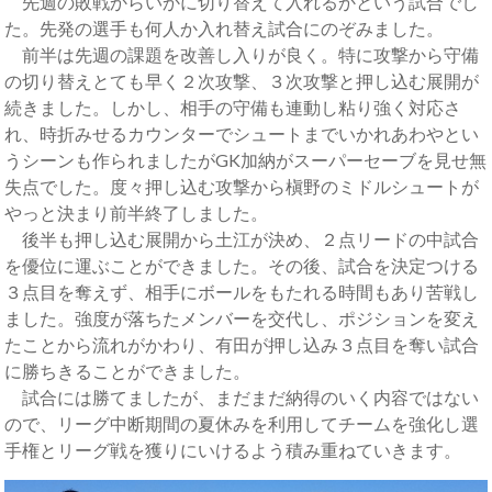
先週の敗戦からいかに切り替えて入れるかという試合でし
た。先発の選手も何人か入れ替え試合にのぞみました。
前半は先週の課題を改善し入りが良く。特に攻撃から守備
の切り替えとても早く２次攻撃、３次攻撃と押し込む展開が
続きました。しかし、相手の守備も連動し粘り強く対応さ
れ、時折みせるカウンターでシュートまでいかれあわやとい
うシーンも作られましたがGK加納がスーパーセーブを見せ無
失点でした。度々押し込む攻撃から槇野のミドルシュートが
やっと決まり前半終了しました。
後半も押し込む展開から土江が決め、２点リードの中試合
を優位に運ぶことができました。その後、試合を決定つける
３点目を奪えず、相手にボールをもたれる時間もあり苦戦し
ました。強度が落ちたメンバーを交代し、ポジションを変え
たことから流れがかわり、有田が押し込み３点目を奪い試合
に勝ちきることができました。
試合には勝てましたが、まだまだ納得のいく内容ではない
ので、リーグ中断期間の夏休みを利用してチームを強化し選
手権とリーグ戦を獲りにいけるよう積み重ねていきます。