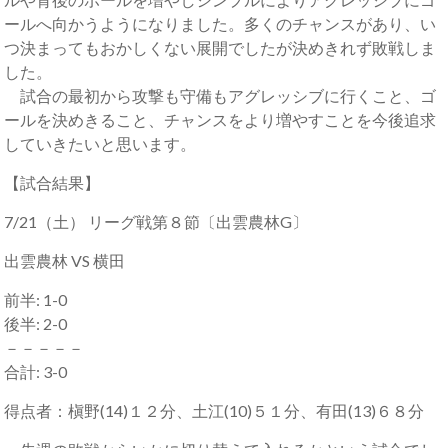
ールへ向かうようになりました。多くのチャンスがあり、い
つ決まってもおかしくない展開でしたが決めきれず敗戦しま
した。
試合の最初から攻撃も守備もアグレッシブに行くこと、ゴ
ールを決めきること、チャンスをより増やすことを今後追求
していきたいと思います。
【試合結果】
7/21（土） リーグ戦第８節〔出雲農林G〕
出雲農林 VS 横田
前半: 1-0
後半: 2-0
－－－－－
合計: 3-0
得点者：槇野(14)１２分、土江(10)５１分、有田(13)６８分