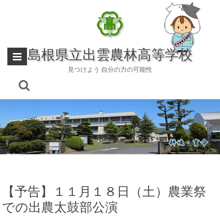
Skip
to
content
島根県立出雲農林高等学校
見つけよう 自分の力の可能性
【予告】１１月１８日（土）農業祭
での出農太鼓部公演