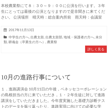
本校農業祭にて８：３０～９：００に公演を行います。３年
生にとっては最後の公演となりますので是非聞きに来てくだ
さい。 公演場所 晴天時：総合案内所前 雨天時：会議室
2017年11月13日
中学生の方へ
,
出農太鼓
,
出農太鼓部
,
地域・保護者の方へ
,
未分
類
,
耕魂会（卒業生の方へ）
,
農業祭
詳しく見る
10月の進路行事について
１．進路講演会 10月11日の午後，ベネッセコーポレーション
の島根担当の方に来ていただき，１・２年生徒に対して進路
講演をしていただきました。今年度実施した基礎力診断テス
トのデータを振り返ったり、進路実現に向けての必要な学