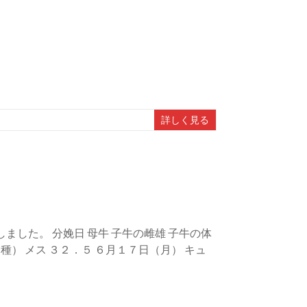
詳しく見る
した。 分娩日 母牛 子牛の雌雄 子牛の体
種） メス ３２．５ ６月１７日（月） キュ