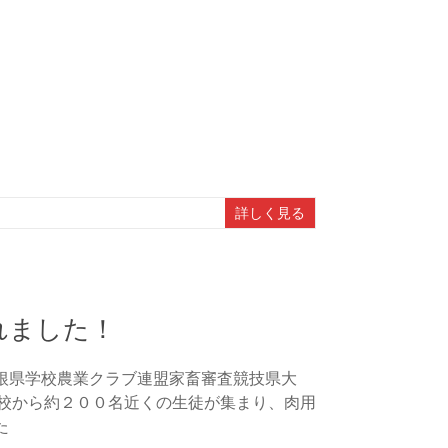
詳しく見る
れました！
根県学校農業クラブ連盟家畜審査競技県大
高校から約２００名近くの生徒が集まり、肉用
た