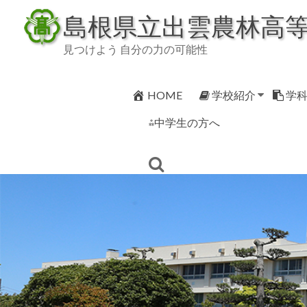
Skip
島根県立出雲農林高
to
content
見つけよう 自分の力の可能性
HOME
学校紹介
学
⁂中学生の方へ