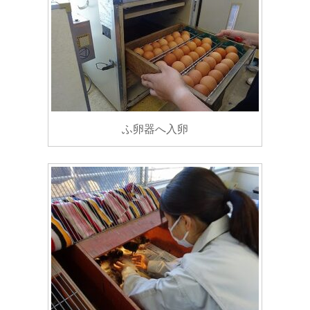
ふ卵器へ入卵