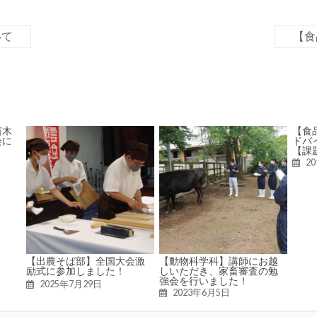
いて
【食
苗木
【食
会に
ドバ
【課
2
【出農そば部】全国大会激
【動物科学科】講師にお越
励式に参加しました！
しいただき、家畜審査の勉
強会を行いました！
2025年7月29日
2023年6月5日