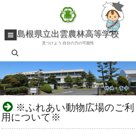
Skip
to
content
島根県立出雲農林高等学校
見つけよう 自分の力の可能性
※ふれあい動物広場のご利
用について※