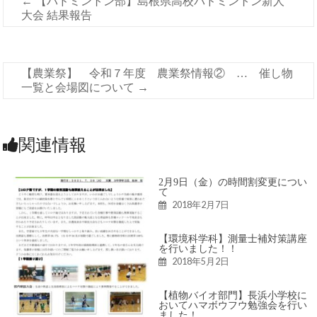
←
【バドミントン部】島根県高校バドミントン新人
大会 結果報告
【農業祭】 令和７年度 農業祭情報② … 催し物
一覧と会場図について
→
関連情報
2月9日（金）の時間割変更につい
て
2018年2月7日
【環境科学科】測量士補対策講座
を行いました！！
2018年5月2日
【植物バイオ部門】長浜小学校に
おいてハマボウフウ勉強会を行い
ました！