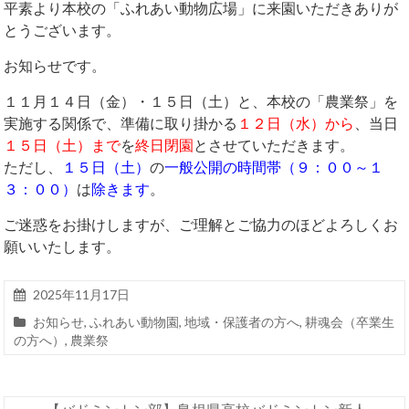
平素より本校の「ふれあい動物広場」に来園いただきありが
とうございます。
お知らせです。
１１月１４日（金）・１５日（土）と、本校の「農業祭」を
実施する関係で、準備に取り掛かる
１２日（水）から
、当日
１５日（土）まで
を
終日閉園
とさせていただきます。
ただし、
１５日（土）
の
一般公開の時間帯（９：００～１
３：００）
は
除きます
。
ご迷惑をお掛けしますが、ご理解とご協力のほどよろしくお
願いいたします。
2025年11月17日
お知らせ
,
ふれあい動物園
,
地域・保護者の方へ
,
耕魂会（卒業生
の方へ）
,
農業祭