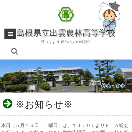
Skip
to
content
島根県立出雲農林高等学校
見つけよう 自分の力の可能性
※お知らせ※
本日（５月１６日 土曜日）は、１４：００よりＰＴＡ総会