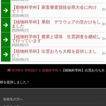
【動物科学科】家畜審査競技会県大会に向け
て！！
2026/06/15
【植物科学科】果樹 デラウェアの笠かけをし
ました
2026/06/15
【植物科学科】農業と環境 生育調査を継続し
て行っています
2026/06/15
【植物科学科】出雲おろち大根を提供しまし
た！
2026/06/15
HOME
>
学科紹介
>
植物科学科
>
【植物科学科】出雲おろち大
根を提供しました！
在校生の方へ