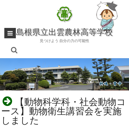
Skip
to
content
島根県立出雲農林高等学校
見つけよう 自分の力の可能性
【動物科学科・社会動物コ
ース】動物衛生講習会を実施
しました