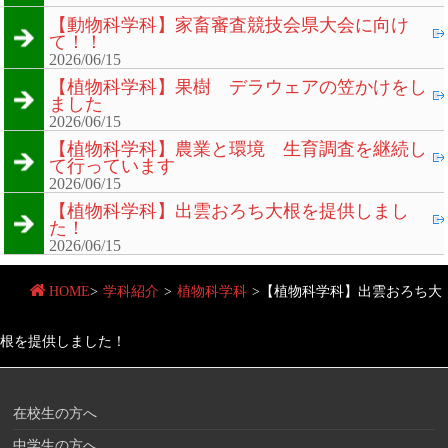
【動物科学科】家畜審査競技会県大会に向け
て！！
2026/06/15
【植物科学科】果樹 デラウェアの笠かけをし
ました
2026/06/15
【植物科学科】農業と環境 生育調査を継続し
て行っています
2026/06/15
【植物科学科】出雲おろち大根を提供しまし
た！
2026/06/15
HOME
>
学科紹介
>
植物科学科
>
【植物科学科】出雲おろち大
根を提供しました！
在校生の方へ
中学生の方へ