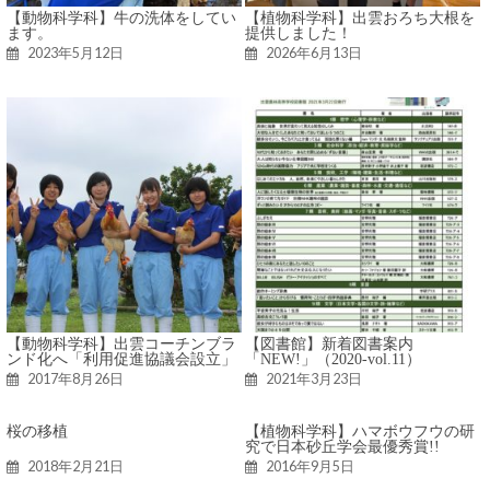
【動物科学科】牛の洗体をしてい
【植物科学科】出雲おろち大根を
ます。
提供しました！
2023年5月12日
2026年6月13日
【動物科学科】出雲コーチンブラ
【図書館】新着図書案内
ンド化へ「利用促進協議会設立」
「NEW!」（2020-vol.11）
2017年8月26日
2021年3月23日
桜の移植
【植物科学科】ハマボウフウの研
究で日本砂丘学会最優秀賞!!
2018年2月21日
2016年9月5日