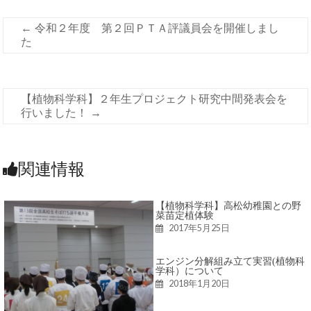
←
令和２年度 第２回ＰＴＡ評議員会を開催しまし
た
【植物科学科】２年生プロジェクト研究中間発表会を
行いました！
→
関連情報
【植物科学科】高松幼稚園との野
菜苗定植体験
2017年5月25日
エンジン分解組み立て実習(植物科
学科）について
2018年1月20日