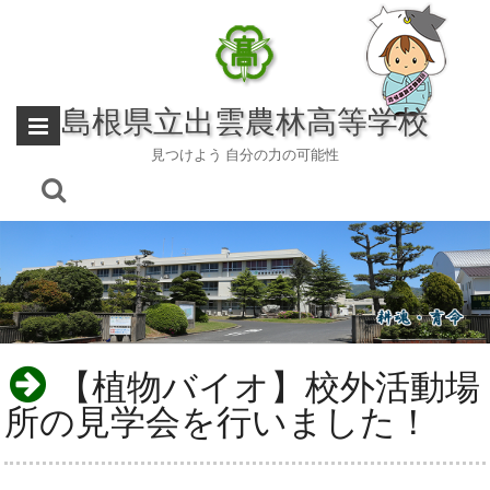
Skip
to
content
島根県立出雲農林高等学校
見つけよう 自分の力の可能性
【植物バイオ】校外活動場
所の見学会を行いました！