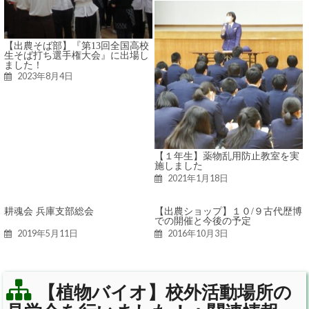
【出農そば部】『第13回全国高校
生そば打ち選手権大会』に出場し
ました！
2023年8月4日
【１年生】薬物乱用防止教室を実
施しました
2021年1月18日
耕魂会 兵庫支部総会
【出農ショップ】１０/９古代歴博
での開催と今後の予定
2019年5月11日
2016年10月3日
【植物バイオ】校外活動場所の