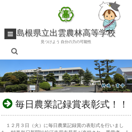
Skip
to
content
島根県立出雲農林高等学校
見つけよう 自分の力の可能性
毎日農業記録賞表彰式！！
１２月３日（火）に毎日農業記録賞の表彰式を行いまし