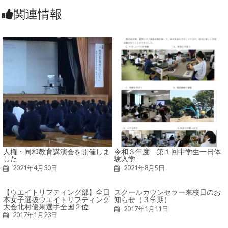
関連情報
人権・同和教育講演会を開催しま
令和３年度 第１回中学生一日体
した
験入学
2021年4月30日
2021年8月5日
【ウエイトリフティング部】全日
スクールカウンセラー来校日のお
本女子選抜ウエイトリフティング
知らせ（３学期）
大会北村優果選手全国２位
2017年1月11日
2017年1月23日