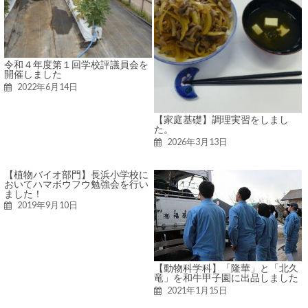
令和４年度第１回学校評議員会を
開催しました
2022年6月14日
【家庭基礎】調理実習をしまし
た。
2026年3月13日
【植物バイオ部門】長浜小学校に
おいてハマボウフウ勉強会を行い
ました！
2019年9月10日
【動物科学科】「隆華」と「北久
竜」を和牛甲子園に出品しました
2021年1月15日