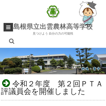
Skip
to
content
島根県立出雲農林高等学校
見つけよう 自分の力の可能性
令和２年度 第２回ＰＴＡ
評議員会を開催しました