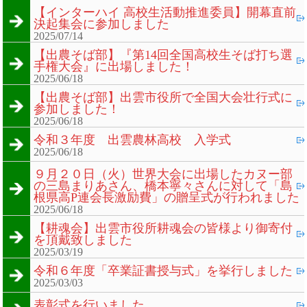
【インターハイ 高校生活動推進委員】開幕直前
決起集会に参加しました
2025/07/14
【出農そば部】『第14回全国高校生そば打ち選
手権大会』に出場しました！
2025/06/18
【出農そば部】出雲市役所で全国大会壮行式に
参加しました！
2025/06/18
令和３年度 出雲農林高校 入学式
2025/06/18
９月２０日（火）世界大会に出場したカヌー部
の三島まりあさん、橋本寧々さんに対して「島
根県高P連会長激励費」の贈呈式が行われました
2025/06/18
【耕魂会】出雲市役所耕魂会の皆様より御寄付
を頂戴致しました
2025/03/19
令和６年度「卒業証書授与式」を挙行しました
2025/03/03
表彰式を行いました