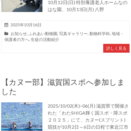
10月12日(日) 特別養護老人ホームなの
はな園、10月13日(月) 八野
2025年10月16日
お知らせ
,
ふれあい動物園
,
写真ギャラリー
,
動物科学科
,
地域・
保護者の方へ
,
生徒の活動紹介
詳しく見る
【カヌー部】滋賀国スポへ参加しま
した
2025/10/02(木)~06(月) 滋賀県で開催さ
れた「わたSHIGA輝く国スポ・障スポ
２０２５」にて、カヌー(スプリント)
競技が10月2日～6日の日程で東近江市