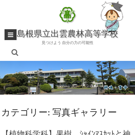
Skip
to
content
島根県立出雲農林高等学校
見つけよう 自分の力の可能性
カテゴリー:
写真ギャラリー
【植物科学科】果樹 ｼｬｲﾝﾏｽｶｯﾄと神