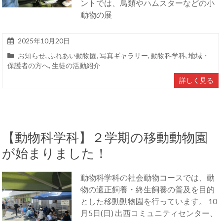
ントでは、鳥類やハムスターなどの小
動物の展
2025年10月20日
お知らせ
,
ふれあい動物園
,
写真ギャラリー
,
動物科学科
,
地域・
保護者の方へ
,
生徒の活動紹介
詳しく見る
【動物科学科】２学期の移動動物園
が始まりました！
動物科学科の社会動物コースでは、動
物の適正飼養・終生飼養の普及を目的
とした移動動物園を行っています。 10
月5日(日) 出西コミュニティセンター、