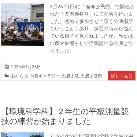
4月26日(日)に「差海公民館」で開催さ
れた「差海春祭り」にて公演を行いま
した。初めて参加させて頂く公演場所
ということもあり、練習の時から悩ん
でいる様子も見られましたが、当日は
出農太鼓部らしい活気溢れる公演とな
りました。
2026年4月28日
お知らせ
,
写真ギャラリー
,
出農太鼓
,
出農太鼓部
詳しく見る
【環境科学科】２年生の平板測量競
技の練習が始まりました
2026/04/28(火) 環境科学科２年生が中