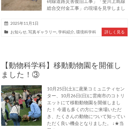
碕線道路災害復旧工事」「斐川上島線
総合交付金工事」の現場を見学しまし
2025年11月1日
お知らせ
,
写真ギャラリー
,
学科紹介
,
環境科学科
詳しく見る
【動物科学科】移動動物園を開催し
ました！③
10月25日(土)に鳶巣コミュニティセン
ター、10月26日(日)に雲南市のコトリ
エットにて移動動物園を開催しまし
た！ 今週も多くの方にご来場いただ
き、たくさんの動物について知ってい
ただく良い機会となりました。 ↓★当