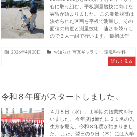
心に取り組む、平板測量競技に向けた
実習が始まりました。 この測量競技は
決められた区画を平板で測量し、その
面積の精度と測量技術、速さを競うも
ので３人一組で行います。 最初は作
2026年4月28日
お知らせ
,
写真ギャラリー
,
環境科学科
詳しく見る
令和８年度がスタートしました。
４月８日（水）、１学期の始業式を行
いました。 今年度は新たに２１名の先
生方を迎え、令和８年度が始まりまし
た。 また、翌日の９日（木）には入学