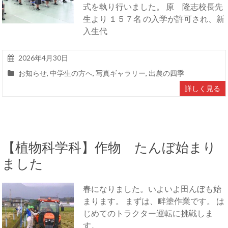
式を執り行いました。 原 隆志校長先
生より １５７名 の入学が許可され、新
入生代
2026年4月30日
お知らせ
,
中学生の方へ
,
写真ギャラリー
,
出農の四季
詳しく見る
【植物科学科】作物 たんぼ始まり
ました
春になりました。いよいよ田んぼも始
まります。 まずは、畔塗作業です。 は
じめてのトラクター運転に挑戦しま
す。