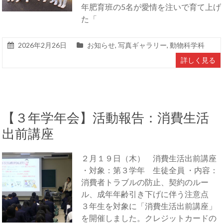
年肥育班の5名が愛情を注いで育て上げ
た「
2026年2月26日
お知らせ
,
写真ギャラリー
,
動物科学科
詳しく見る
【３年学年会】活動報告：消費生活
出前講座
２月１９日（木） 消費生活出前講座
・対象：第３学年 生徒全員 ・内容：
消費者トラブルの防止、契約のルー
ル、成年年齢引き下げに伴う注意点
３年生を対象に「消費生活出前講座」
を開催しました。クレジットカードの