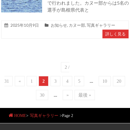
で行われました。カヌー部からは5名の
選手が島根県代表と
2025年10月9日
お知らせ
,
カヌー部
,
写真ギャラリー
詳しく見る
2 /
31
«
1
2
3
4
5
...
10
20
30
...
»
最後 »
HOME
>
写真ギャラリー
>
Page 2