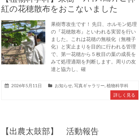
紅の花穂散布をおこないました
果樹専攻生です！ 先日、ホルモン処理
の『花穂散布』といわれる実習を行い
ました。これは花穂の無核化（無種子
化）と実止まりを目的に行われる管理
で、第一花穂から５枚目の葉の成長を
みて処理適期を判断します。周りの友
達と協力し、確
2026年5月11日
お知らせ
,
写真ギャラリー
,
植物科学科
詳しく見る
【出農太鼓部】 活動報告