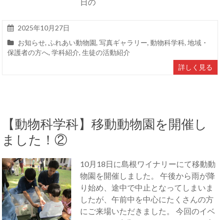
日の
2025年10月27日
お知らせ
,
ふれあい動物園
,
写真ギャラリー
,
動物科学科
,
地域・
保護者の方へ
,
学科紹介
,
生徒の活動紹介
詳しく見る
【動物科学科】移動動物園を開催し
ました！②
10月18日に島根ワイナリーにて移動動
物園を開催しました。 午後から雨が降
り始め、途中で中止となってしまいま
したが、午前中を中心にたくさんの方
にご来場いただきました。 今回のイベ