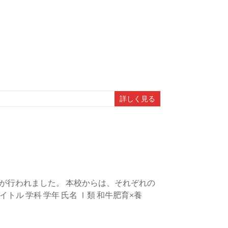
詳しく見る
会が行われました。 本校からは、それぞれの
トル 学科 学年 氏名 Ⅰ類 和牛肥育×養