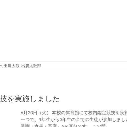
ー
,
出農太鼓
,
出農太鼓部
競技を実施しました
6月20日（火） 本校の体育館にて校内鑑定競技を実
一つで、1年生から3年生の全ての生徒が参加しまし
造園・食品・畜産』の6区分です。 この競