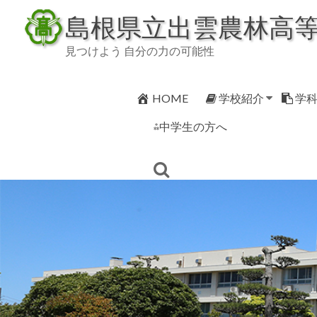
Skip
島根県立出雲農林高
to
content
見つけよう 自分の力の可能性
HOME
学校紹介
学
⁂中学生の方へ