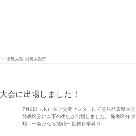
リー
,
出農太鼓
,
出農太鼓部
県大会に出場しました！
7月6日（木） 矢上交流センターにて意見発表県大
発表区分に以下の生徒が出場しました。 発表区分 タイ
鶏 〜新たなる挑戦〜 動物科学科 3