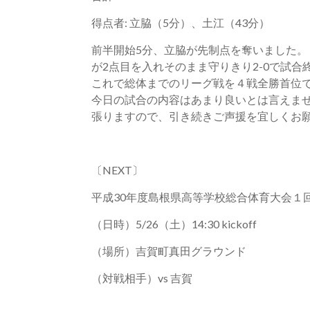
得点者: 立脇（5分）、土江（43分）
前半開始5分、立脇が先制点を奪いました。
が2点目を入れそのまま守りきり2-0で試合
これで総体までのリーグ戦を４戦全勝首位
今日の試合の内容はあまり良いとは言えま
張りますので、引き続きご声援を宜しくお
〔NEXT〕
平成30年度島根県高等学校総合体育大会１
（日時）5/26（土）14:30 kickoff
（場所）吉賀町真田グラウンド
（対戦相手）vs 吉賀