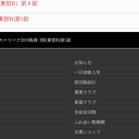
部（東部B）第４節
東部B)第5節
カーリーグ2019島根 3部(東部B)第5節
お知らせ
一日体験入学
部活動紹介
農業クラブ
家庭クラブ
生徒会活動
ふれあい動物園
出農ショップ