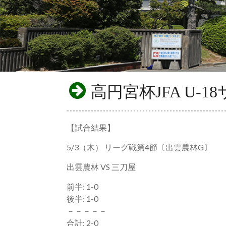
高円宮杯JFA U-
【試合結果】
5/3（木） リーグ戦第4節〔出雲農林G〕
出雲農林 VS 三刀屋
前半: 1-0
後半: 1-0
－－－－－
合計: 2-0