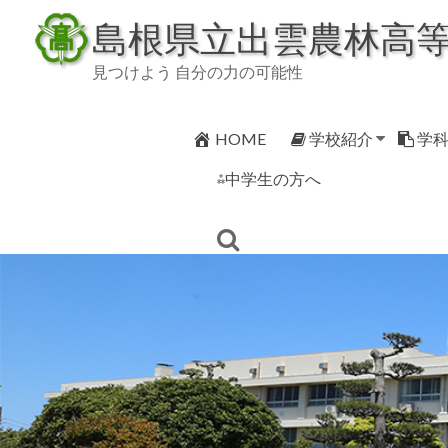
Skip
島根県立出雲農林高
to
content
見つけよう 自分の力の可能性
HOME
学校紹介
学
⁂中学生の方へ