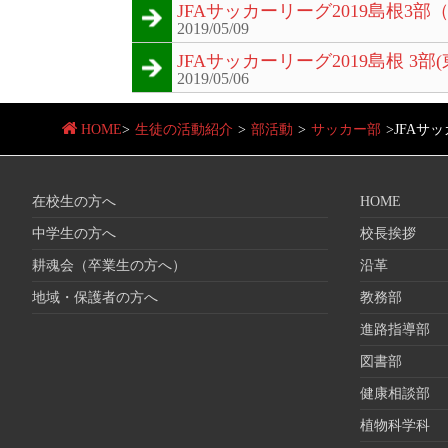
JFAサッカーリーグ2019島根3
2019/05/09
JFAサッカーリーグ2019島根 3部(
2019/05/06
HOME
>
生徒の活動紹介
>
部活動
>
サッカー部
>
JFAサッ
在校生の方へ
HOME
中学生の方へ
校長挨拶
耕魂会（卒業生の方へ）
沿革
地域・保護者の方へ
教務部
進路指導部
図書部
健康相談部
植物科学科