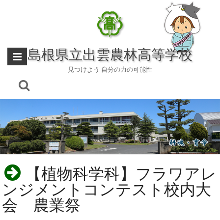
Skip
to
content
島根県立出雲農林高等学校
見つけよう 自分の力の可能性
【植物科学科】フラワアレ
ンジメントコンテスト校内大
会 農業祭