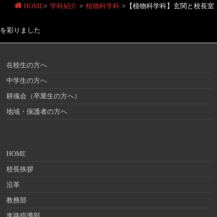
HOME
>
学科紹介
>
植物科学科
>
【植物科学科】玄関と校長室
を彩りました
在校生の方へ
中学生の方へ
耕魂会（卒業生の方へ）
地域・保護者の方へ
HOME
校長挨拶
沿革
教務部
進路指導部