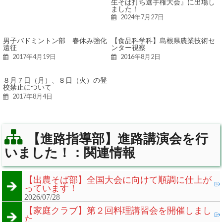
生そば打ち選手権大会』に出場し
ました！
2024年7月27日
男子バドミントン部 春休み強化
【食品科学科】島根県農業技術セ
遠征
ンター視察
2017年4月19日
2016年8月2日
８月７日（月）、８日（火）の登
校禁止について
2017年8月4日
【進路指導部】進路講演会を行
いました！：関連情報
【出農そば部】全国大会に向けて順調に仕上が
っています！
2026/07/28
【家庭クラブ】第２回料理講習会を開催しまし
た