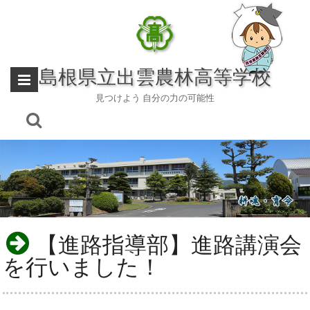
Skip
to
content
島根県立出雲農林高等学校
見つけよう 自分の力の可能性
【進路指導部】進路講演会
を行いました！