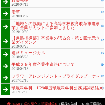
校長挨拶
2020/04/11
沿革
2020/03/07
「地域との協働による高等学校教育改革推進事
業」全国サミットに参加しました
2019/10/30
【進路指導部】卒業生の語る会・第１回地元企
業ガイダンス
2019/03/28
進路ミュージカル
2018/05/28
平成２９年度卒業生進路について
2018/04/18
フラワーアレンジメント～ブライダルブーケ～
2017/12/18
環境科学科 H29年度環境科学科公務員試験結果
2017/12/06
HOME
>
学科紹介
>
環境科学科
>
環境科学科 H29年度環境科