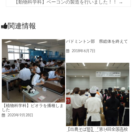
【動物科学科】ベーコンの製造を行いました！！
→
関連情報
バドミントン部 県総体を終えて
2018年6月7日
【植物科学科】ビオラを播種しま
した
2020年9月28日
【出農そば部】『第14回全国高校