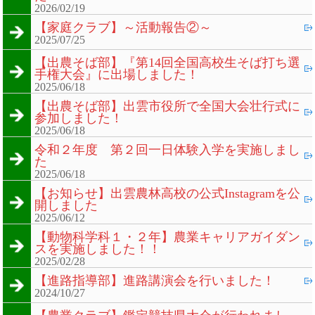
2026/02/19
【家庭クラブ】～活動報告②～
2025/07/25
【出農そば部】『第14回全国高校生そば打ち選
手権大会』に出場しました！
2025/06/18
【出農そば部】出雲市役所で全国大会壮行式に
参加しました！
2025/06/18
令和２年度 第２回一日体験入学を実施しまし
た
2025/06/18
【お知らせ】出雲農林高校の公式Instagramを公
開しました
2025/06/12
【動物科学科１・２年】農業キャリアガイダン
スを実施しました！！
2025/02/28
【進路指導部】進路講演会を行いました！
2024/10/27