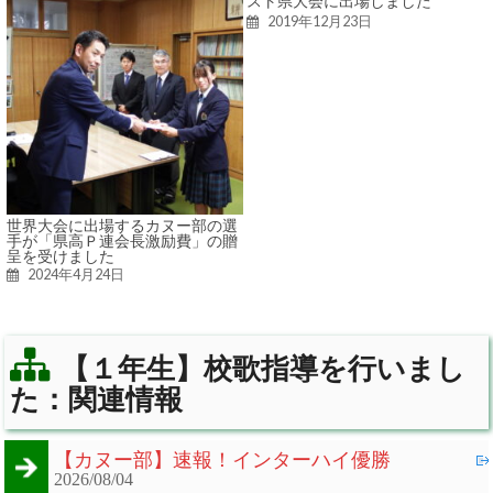
スト県大会に出場しました
2019年12月23日
世界大会に出場するカヌー部の選
手が「県高Ｐ連会長激励費」の贈
呈を受けました
2024年4月24日
【１年生】校歌指導を行いまし
た：関連情報
【カヌー部】速報！インターハイ優勝
2026/08/04