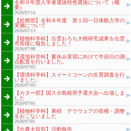
令和９年度入学者選抜特色選抜について（概
要）
2026/07/14
【総務部】令和８年度 第１回一日体験入学の
実施について
2026/07/13
【植物科学科】出雲おろち大根研究成果を出雲
市長様に報告しました！
2026/07/08
【環境科学科】夏休み実習に向けて牛頭川の測
点配置を行いました。
2026/07/03
【環境科学科】スイートコーンの生育調査を行
いました。
2026/07/03
【カヌー部】国スポ島根県予選大会へ出場しま
した
2026/07/01
【植物科学科】果樹 デラウェアの収穫・調整
をおこないました
2026/07/01
【出農太鼓部】活動報告