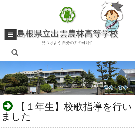
Skip
to
content
島根県立出雲農林高等学校
見つけよう 自分の力の可能性
【１年生】校歌指導を行い
ました