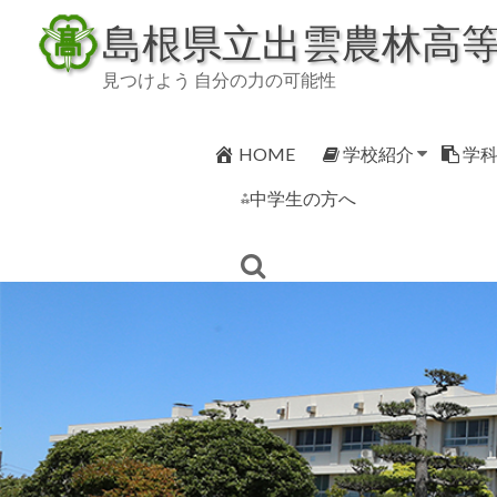
Skip
島根県立出雲農林高
to
content
見つけよう 自分の力の可能性
HOME
学校紹介
学
⁂中学生の方へ