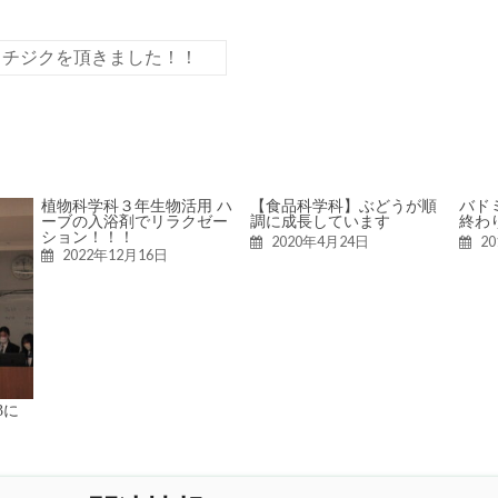
イチジクを頂きました！！
植物科学科３年生物活用 ハ
【食品科学科】ぶどうが順
バド
ーブの入浴剤でリラクゼー
調に成長しています
終わ
ション！！！
2020年4月24日
2
2022年12月16日
3に