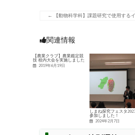
←
【動物科学科】課題研究で使用する
関連情報
【農業クラブ】農業鑑定競
技 校内大会を実施しました
2019年6月19日
しまね探究フェスタ202
参加しました！
2024年2月7日