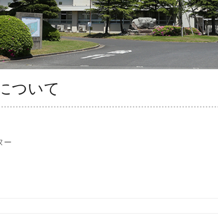
について
ヌー