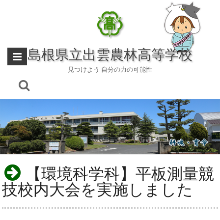
Skip
to
content
島根県立出雲農林高等学校
見つけよう 自分の力の可能性
【環境科学科】平板測量競
技校内大会を実施しました