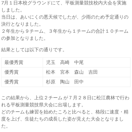
7月１日本校グラウンドにて、平板測量競技校内大会を実施
しました。
当日は、あいにくの悪天候でしたが、少雨のため予定通りの
決行となりました。
２年生から９チーム、３年生から１チームの合計１０チーム
の参加となりました。
結果としては以下の通りです。
最優秀賞
児玉 高崎 中尾
優秀賞
松本 宮本 森山 吉田
優秀賞
杉原 陶山 田中
この結果から、上位２チーム が７月２８日に松江農林で行わ
れる平板測量競技県大会に出場します。
どのチームも練習を始めたころと比べると、格段に速度・精
度を上げ、生徒たちの成長した姿が見えた大会となりまし
た。