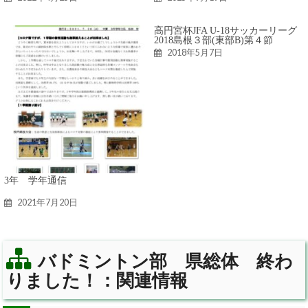
高円宮杯JFA U-18サッカーリーグ
2018島根３部(東部B)第４節
2018年5月7日
3年 学年通信
2021年7月20日
バドミントン部 県総体 終わ
りました！：関連情報