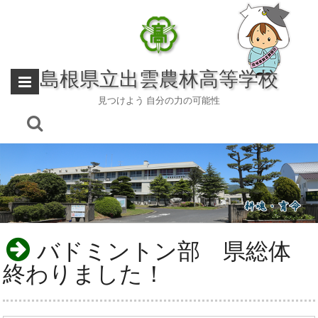
Skip
to
content
島根県立出雲農林高等学校
見つけよう 自分の力の可能性
バドミントン部 県総体
終わりました！