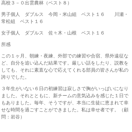
高校３－０出雲農林（ベスト８）
男子個人 ダブルス 今岡・米山組 ベスト１６ 川瀬・
常松組 ベスト１６
女子個人 ダブルス 佐々木・山根 ベスト１６
所感
この１ヶ月、朝練・夜練、外部での練習や合宿、県外遠征な
ど、自分を追い込んだ結果です。厳しい話をしたり、説教を
しても、それに素直な心で応えてくれる部員の皆さんが私の
誇りでした。
３年生がいない６日の初練習は寂しさで胸がいっぱいになり
ました。それとともに、新チームの意気込みを感じた１日で
もありました。毎年、そうですが、本当に生徒に恵まれて幸
せな時間を過ごすことができました。私は幸せ者です。（顧
問：岩谷）