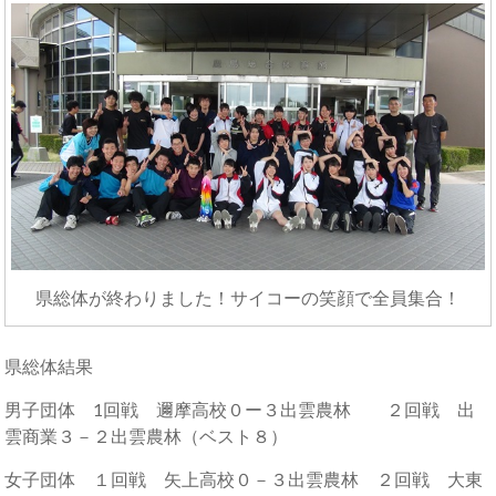
県総体が終わりました！サイコーの笑顔で全員集合！
県総体結果
男子団体 1回戦 邇摩高校０ー３出雲農林 ２回戦 出
雲商業３－２出雲農林（ベスト８）
女子団体 １回戦 矢上高校０－３出雲農林 ２回戦 大東