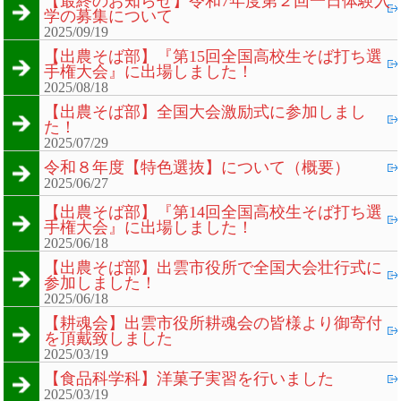
【最終のお知らせ】令和7年度第２回一日体験入
学の募集について
2025/09/19
【出農そば部】『第15回全国高校生そば打ち選
手権大会』に出場しました！
2025/08/18
【出農そば部】全国大会激励式に参加しまし
た！
2025/07/29
令和８年度【特色選抜】について（概要）
2025/06/27
【出農そば部】『第14回全国高校生そば打ち選
手権大会』に出場しました！
2025/06/18
【出農そば部】出雲市役所で全国大会壮行式に
参加しました！
2025/06/18
【耕魂会】出雲市役所耕魂会の皆様より御寄付
を頂戴致しました
2025/03/19
【食品科学科】洋菓子実習を行いました
2025/03/19