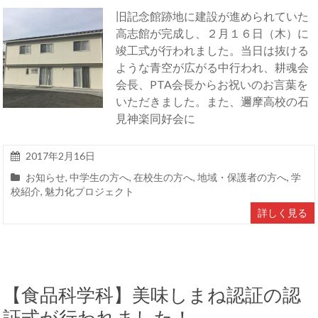
旧記念館跡地に建設が進められていた
高志館が完成し、２月１６日（木）に
竣工式が行われました。当日は抜ける
ような青空が広がる中行われ、耕魂会
会長、PTA会長からお祝いのお言葉を
いただきました。また、邇摩高校の石
見神楽同好会に
2017年2月16日
お知らせ
,
中学生の方へ
,
在校生の方へ
,
地域・保護者の方へ
,
学
校紹介
,
魅力化プロジェクト
詳しく見る
【食品科学科】美味しまね認証の認