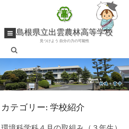
Skip
to
content
島根県立出雲農林高等学校
見つけよう 自分の力の可能性
カテゴリー:
学校紹介
環境科学科４月の取組み（３年生）