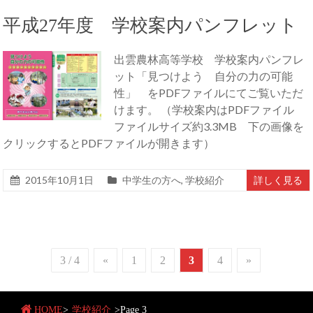
平成27年度 学校案内パンフレット
出雲農林高等学校 学校案内パンフレ
ット「見つけよう 自分の力の可能
性」 をPDFファイルにてご覧いただ
けます。 （学校案内はPDFファイル
ファイルサイズ約3.3MB 下の画像を
クリックするとPDFファイルが開きます）
2015年10月1日
中学生の方へ
,
学校紹介
詳しく見る
3 / 4
«
1
2
3
4
»
HOME
>
学校紹介
>
Page 3