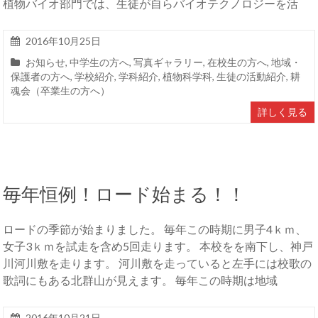
植物バイオ部門では、生徒が自らバイオテクノロジーを活
2016年10月25日
お知らせ
,
中学生の方へ
,
写真ギャラリー
,
在校生の方へ
,
地域・
保護者の方へ
,
学校紹介
,
学科紹介
,
植物科学科
,
生徒の活動紹介
,
耕
魂会（卒業生の方へ）
詳しく見る
毎年恒例！ロード始まる！！
ロードの季節が始まりました。 毎年この時期に男子4ｋｍ、
女子3ｋｍを試走を含め5回走ります。 本校をを南下し、神戸
川河川敷を走ります。 河川敷を走っていると左手には校歌の
歌詞にもある北群山が見えます。 毎年この時期は地域
2016年10月21日