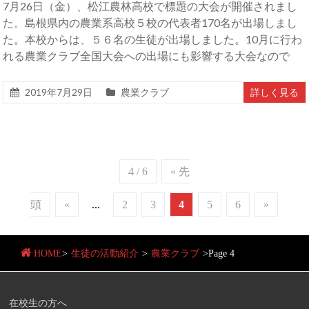
7月26日（金）、松江農林高校で標題の大会が開催されまし
た。島根県内の農業系高校５校の代表者170名が出場しまし
た。本校からは、５６名の生徒が出場しました。10月に行わ
れる農業クラブ全国大会への出場にも影響する大会なので
2019年7月29日
農業クラブ
詳しく見る
4 / 6
« 先
頭
«
...
2
3
4
5
6
»
HOME
>
生徒の活動紹介
>
農業クラブ
>
Page 4
在校生の方へ