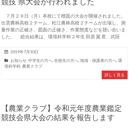
競技 県大会が行われました
７月２９日（月）本校にて標題の大会が開催されました。
出雲農林高校２チーム、松江農林高校２チームが出場し、測
量作業の正確さ、図面の正確さ、作業態度などを競い合いま
した。 総合結果は、環境科学科２年生 田原 翼 君、武田
2019年7月30日
お知らせ
,
中学生の方へ
,
在校生の方へ
,
地域・保護者の方へ
,
環
境科学科
,
農業クラブ
詳しく見る
【農業クラブ】令和元年度農業鑑定
競技会県大会の結果を報告します