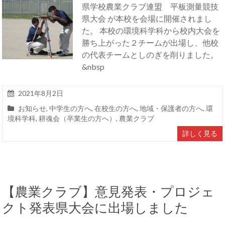
県学校農業クラブ連盟 平板測量競技
県大会 が本校を会場に開催されまし
た。 本校の環境科学科から校内大会を
勝ち上がった２チームが出場し、他校
の代表チームとしのぎを削りました。
&nbsp
2021年8月2日
お知らせ
,
中学生の方へ
,
在校生の方へ
,
地域・保護者の方へ
,
環
境科学科
,
耕魂会（卒業生の方へ）
,
農業クラブ
詳しく見る
【農業クラブ】意見発表・プロジェ
クト発表県大会に出場しました