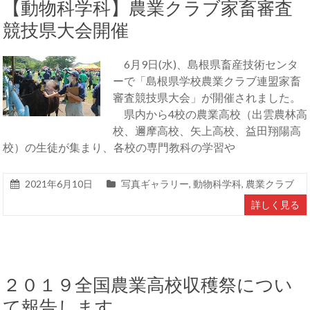
【動物科学科】農業クラブ家畜審査
競技県大会開催
6月9日(水)、島根県畜産技術センタ
ーで「島根県学校農業クラブ連盟家畜
審査競技県大会」が開催されました。
県内から4校の農業高校（出雲農林高
校、邇摩高校、矢上高校、益田翔陽高
校）の生徒が集まり、各校の専門教科の学習や
2021年6月10日
写真ギャラリー
,
動物科学科
,
農業クラブ
詳しく見る
２０１９全国農業高校収穫祭につい
て報告します