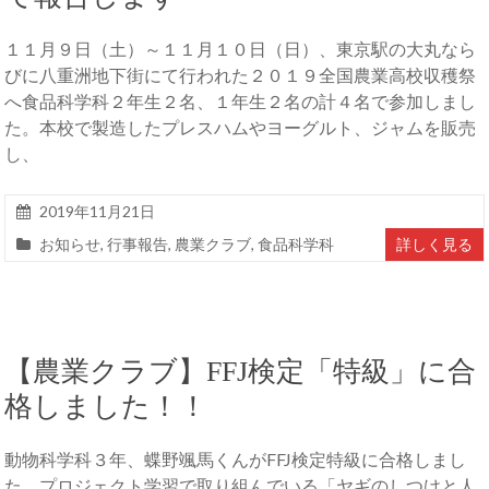
１１月９日（土）～１１月１０日（日）、東京駅の大丸なら
びに八重洲地下街にて行われた２０１９全国農業高校収穫祭
へ食品科学科２年生２名、１年生２名の計４名で参加しまし
た。本校で製造したプレスハムやヨーグルト、ジャムを販売
し、
2019年11月21日
お知らせ
,
行事報告
,
農業クラブ
,
食品科学科
詳しく見る
【農業クラブ】FFJ検定「特級」に合
格しました！！
動物科学科３年、蝶野颯馬くんがFFJ検定特級に合格しまし
た。プロジェクト学習で取り組んでいる「ヤギのしつけと人