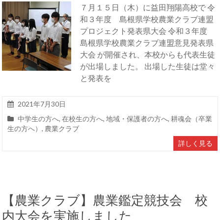
７月１５日（木）に益田翔陽高校で 令
和３年度 島根県学校農業クラブ連盟
プロジェクト発表県大会 令和３年度
島根県学校農業クラブ連盟意見発表県
大会 が開催され、本校からも代表生徒
が出場しました。 出場した生徒は堂々
と発表を
2021年7月30日
中学生の方へ
,
在校生の方へ
,
地域・保護者の方へ
,
耕魂会（卒業
生の方へ）
,
農業クラブ
詳しく見る
【農業クラブ】農業鑑定競技会 校
内大会を実施しました