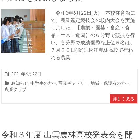
令和3年6月22日(火) 本校体育館に
て、農業鑑定競技会の校内大会を実施
しました。【農業・園芸・畜産・食
品・土木・造園】の６分野で競技を行
い、各分野で成績優秀な上位５名は、
７月３０日(金)に松江農林高校で行わ
れる農業
2021年6月22日
お知らせ
,
中学生の方へ
,
写真ギャラリー
,
地域・保護者の方へ
,
農業クラブ
詳しく見る
令和３年度 出雲農林高校発表会を開