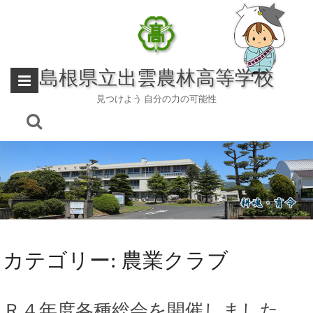
Skip
to
content
島根県立出雲農林高等学校
見つけよう 自分の力の可能性
カテゴリー:
農業クラブ
Ｒ４年度各種総会を開催しました。