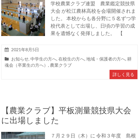
学校農業クラブ連盟 農業鑑定競技県
大会 が松江農林高校を会場開催されま
した。 本校からも各分野に５名ずつ学
校代表として出場し、日頃の学習の成
果を遺憾なく発揮しました。 【
2021年8月5日
お知らせ
,
中学生の方へ
,
在校生の方へ
,
地域・保護者の方へ
,
耕
魂会（卒業生の方へ）
,
農業クラブ
詳しく見る
【農業クラブ】平板測量競技県大会
に出場しました
７月２９日（木）に 令和３年度 島根