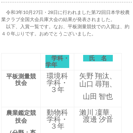
令和3年10月27日・28日に行われました第72回日本学校農
業クラブ全国大会兵庫大会の結果が発表されました。
以下、入賞一覧です。なお、平板測量競技での入賞は、約
４０年ぶりです。おめでとうございました。
学科・
氏 名
学年
矢野 翔汰、
環境科
平板測量競
学科・
山口 尋翔、
技会
３年
山田 智也
動物科
瀨川 凜華、
農業鑑定競
学科・
渡邊 汐音
技会
３年
（分野：畜