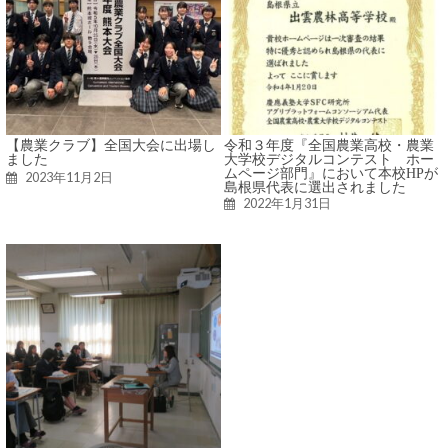
【農業クラブ】全国大会に出場し
令和３年度『全国農業高校・農業
ました
大学校デジタルコンテスト ホー
ムページ部門』において本校HPが
2023年11月2日
島根県代表に選出されました
2022年1月31日