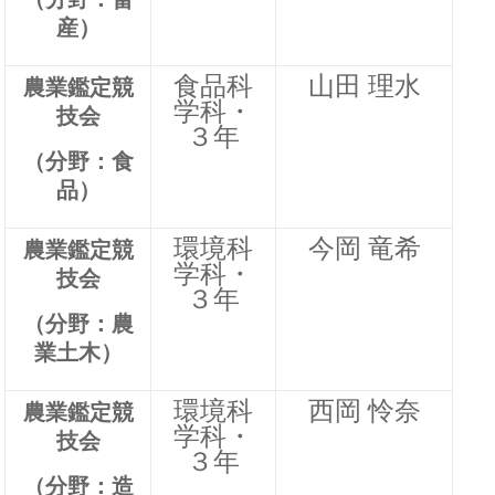
産）
食品科
山田 理水
農業鑑定競
学科・
技会
３年
（分野：食
品）
環境科
今岡 竜希
農業鑑定競
学科・
技会
３年
（分野：農
業土木）
環境科
西岡 怜奈
農業鑑定競
学科・
技会
３年
（分野：造