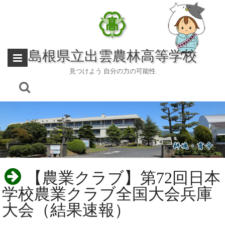
Skip
to
content
島根県立出雲農林高等学校
見つけよう 自分の力の可能性
【農業クラブ】第72回日本
学校農業クラブ全国大会兵庫
大会（結果速報）