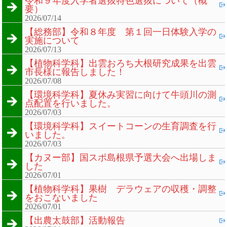
令和９年度入学者選抜特色選抜について（概
要）
2026/07/14
【総務部】令和８年度 第１回一日体験入学の
実施について
2026/07/13
【植物科学科】出雲おろち大根研究成果を出雲
市長様に報告しました！
2026/07/08
【環境科学科】夏休み実習に向けて牛頭川の測
点配置を行いました。
2026/07/03
【環境科学科】スイートコーンの生育調査を行
いました。
2026/07/03
【カヌー部】国スポ島根県予選大会へ出場しま
した
2026/07/01
【植物科学科】果樹 デラウェアの収穫・調整
をおこないました
2026/07/01
【出農太鼓部】活動報告