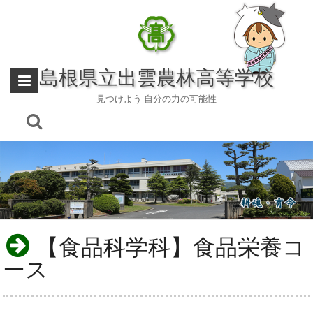
Skip
to
content
島根県立出雲農林高等学校
見つけよう 自分の力の可能性
【食品科学科】食品栄養コ
ース