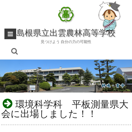
Skip
to
content
島根県立出雲農林高等学校
見つけよう 自分の力の可能性
環境科学科 平板測量県大
会に出場しました！！