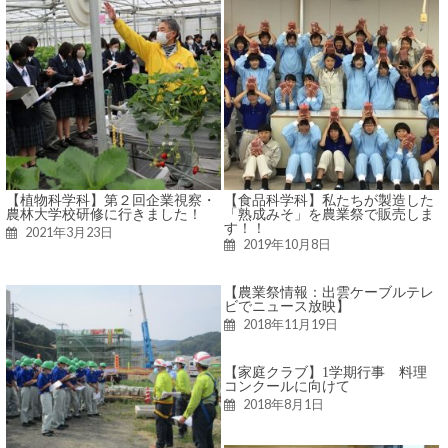
【植物科学科】第２回企業視察・
【食品科学科】私たちが製造した
農林大学校研修に行きました！
「熟成みそ」を農業祭で販売しま
す！！
2021年3月23日
2019年10月8日
【農業祭情報：出雲ケーブルテレ
ビでニュース放映】
2018年11月19日
【家庭クラブ】1学期行事 料理
コンクールに向けて
2018年8月1日