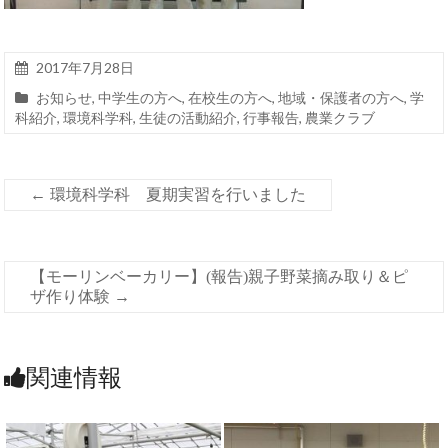
2017年7月28日
お知らせ
,
中学生の方へ
,
在校生の方へ
,
地域・保護者の方へ
,
学
科紹介
,
環境科学科
,
生徒の活動紹介
,
行事報告
,
農業クラブ
←
環境科学科 夏期実習を行いました
【モーリンベーカリー】(報告)親子野菜摘み取り＆ピ
ザ作り体験
→
関連情報