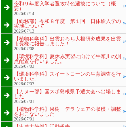
令和９年度入学者選抜特色選抜について（概
要）
2026/07/14
【総務部】令和８年度 第１回一日体験入学の
実施について
2026/07/13
【植物科学科】出雲おろち大根研究成果を出雲
市長様に報告しました！
2026/07/08
【環境科学科】夏休み実習に向けて牛頭川の測
点配置を行いました。
2026/07/03
【環境科学科】スイートコーンの生育調査を行
いました。
2026/07/03
【カヌー部】国スポ島根県予選大会へ出場しま
した
2026/07/01
【植物科学科】果樹 デラウェアの収穫・調整
をおこないました
2026/07/01
【出農太鼓部】活動報告