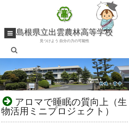
Skip
to
content
島根県立出雲農林高等学校
見つけよう 自分の力の可能性
アロマで睡眠の質向上（生
物活用ミニプロジェクト）