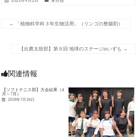
2022年9月2日
未分類
←
「植物科学科３年生物活用」（リンゴの整腸剤）
【出農太鼓部】第９回 地球のステージinいずも
→
関連情報
【ソフトテニス部】大会結果（4
月～7月）
2018年7月26日