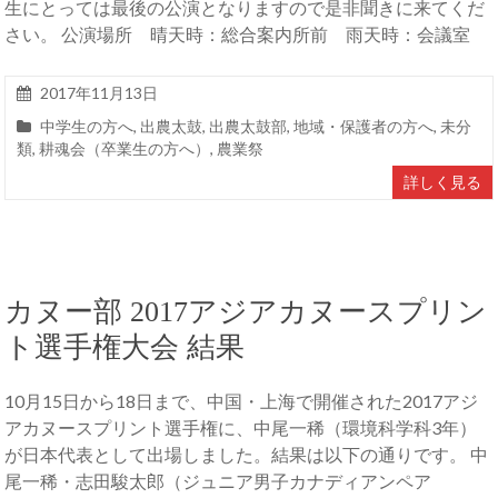
生にとっては最後の公演となりますので是非聞きに来てくだ
さい。 公演場所 晴天時：総合案内所前 雨天時：会議室
2017年11月13日
中学生の方へ
,
出農太鼓
,
出農太鼓部
,
地域・保護者の方へ
,
未分
類
,
耕魂会（卒業生の方へ）
,
農業祭
詳しく見る
カヌー部 2017アジアカヌースプリン
ト選手権大会 結果
10月15日から18日まで、中国・上海で開催された2017アジ
アカヌースプリント選手権に、中尾一稀（環境科学科3年）
が日本代表として出場しました。結果は以下の通りです。 中
尾一稀・志田駿太郎（ジュニア男子カナディアンペア