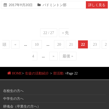
2017年9月20日
バドミントン部
詳しく見る
22 / 27
« 先
頭
«
...
10
...
20
21
22
23
2
4
...
»
最後 »
HOME
>
生徒の活動紹介
>
部活動
>
Page 22
在校生の方へ
中学生の方へ
耕魂会（卒業生の方へ）