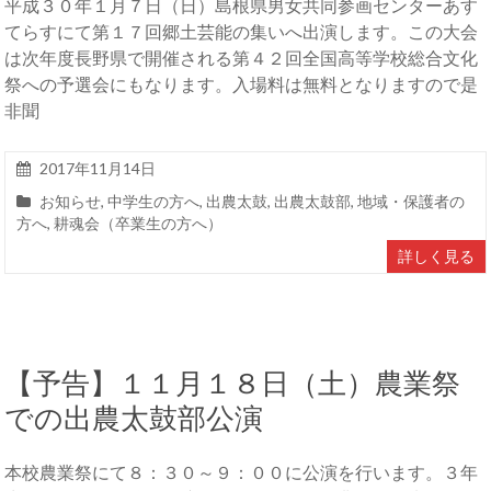
平成３０年１月７日（日）島根県男女共同参画センターあす
てらすにて第１７回郷土芸能の集いへ出演します。この大会
は次年度長野県で開催される第４２回全国高等学校総合文化
祭への予選会にもなります。入場料は無料となりますので是
非聞
2017年11月14日
お知らせ
,
中学生の方へ
,
出農太鼓
,
出農太鼓部
,
地域・保護者の
方へ
,
耕魂会（卒業生の方へ）
詳しく見る
【予告】１１月１８日（土）農業祭
での出農太鼓部公演
本校農業祭にて８：３０～９：００に公演を行います。３年