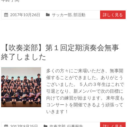
2017年10月26日
サッカー部
,
部活動
詳しく見る
【吹奏楽部】第１回定期演奏会無事
終了しました
多くの方々にご来場いただき、無事開
催することができました。ありがとう
ございました。 ５人の３年生はこれで
引退となり、新メンバーで次の目標に
向けての練習が始まります。 来年度も
コンサートを開催できるよう頑張って
いきます！
2017年9月25日
吹奏楽部
,
行事報告
詳しく見る