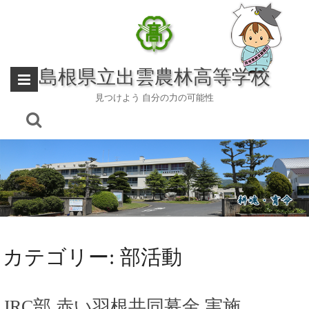
Skip
to
content
島根県立出雲農林高等学校
見つけよう 自分の力の可能性
カテゴリー:
部活動
JRC部 赤い羽根共同募金 実施