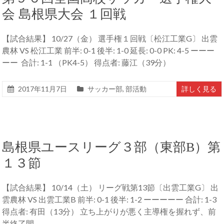
会 島根県大会 １回戦
【試合結果】 10/27（金） 選手権１回戦〔松江工業G〕 出雲
農林 VS 松江工業 前半: 0-1 後半: 1-0 延長: 0-0 PK: 4-5 ーーー
ーー 合計: 1-1 （PK4-5） 得点者: 藤江（39分）
2017年11月7日
サッカー部
,
部活動
詳しく見る
島根県ユースリーグ３部（東部B）第
１３節
【試合結果】 10/14（土） リーグ戦第13節〔出雲工業G〕 出
雲農林 VS 出雲工業B 前半: 0-1 後半: 1-2 ーーーーー 合計: 1-3
得点者: 有田（13分） 立ち上がりが悪く主導権を握れず、前
半終了間