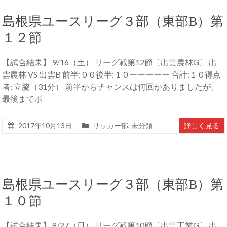
島根県ユースリーグ３部（東部B）第
１２節
【試合結果】 9/16（土） リーグ戦第12節〔出雲農林G〕 出
雲農林 VS 出雲B 前半: 0-0 後半: 1-0 ーーーーー 合計: 1-0 得点
者: 立脇（31分） 前半からチャンスは何回かありましたが、
最後までボ
2017年10月13日
サッカー部
,
未分類
詳しく見る
島根県ユースリーグ３部（東部B）第
１０節
【試合結果】 8/27（日） リーグ戦第10節〔出雲工業G〕 出