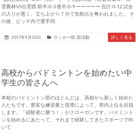
雲農林VS出雲西 前半:0-3 後半:0-9 ーーーーー 合計:0-12 試合
の入りが悪く、立ち上がり７分で先制点を奪われました。 そ
の後、ピッチ内で選手同
2017年9月20日
サッカー部
,
部活動
詳しく見る
高校からバドミントンを始めたい中
学生の皆さんへ
本校のバドミントン部のほとんどは、高校から新しく始めた
人たちです。豊富な練習量と指導によって、県内上位を目指
します。「経験者に勝つ！」がスローガンです。バドミント
ンを始めるにあたって、それまで経験してきたスポーツで向
いて