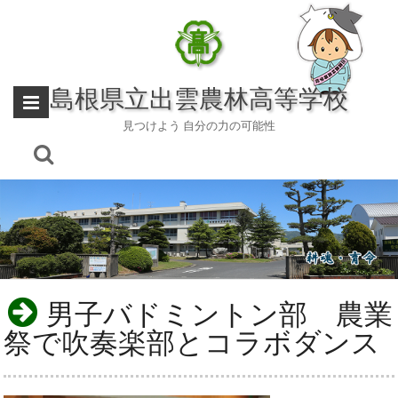
Skip
to
content
島根県立出雲農林高等学校
見つけよう 自分の力の可能性
男子バドミントン部 農業
祭で吹奏楽部とコラボダンス