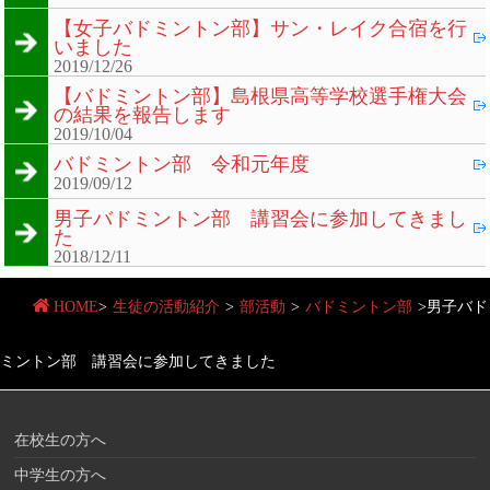
【女子バドミントン部】サン・レイク合宿を行
いました
2019/12/26
【バドミントン部】島根県高等学校選手権大会
の結果を報告します
2019/10/04
バドミントン部 令和元年度
2019/09/12
男子バドミントン部 講習会に参加してきまし
た
2018/12/11
HOME
>
生徒の活動紹介
>
部活動
>
バドミントン部
>
男子バド
ミントン部 講習会に参加してきました
在校生の方へ
中学生の方へ