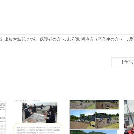
鼓
,
出農太鼓部
,
地域・保護者の方へ
,
未分類
,
耕魂会（卒業生の方へ）
,
農
【予告