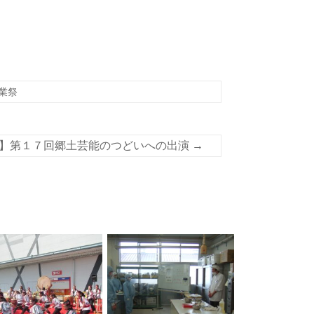
業祭
】第１７回郷土芸能のつどいへの出演
→