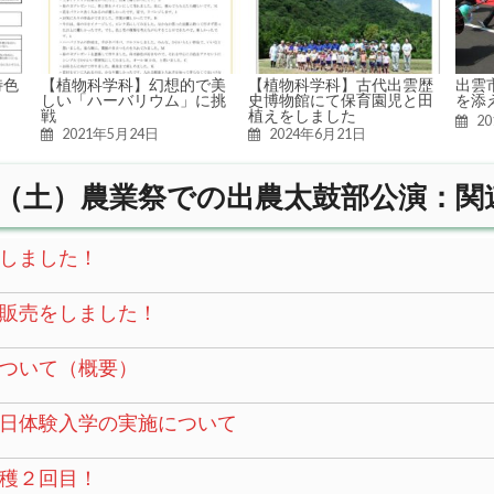
特色
【植物科学科】幻想的で美
【植物科学科】古代出雲歴
出雲
しい「ハーバリウム」に挑
史博物館にて保育園児と田
を添
戦
植えをしました
2
2021年5月24日
2024年6月21日
（土）農業祭での出農太鼓部公演：関
しました！
販売をしました！
ついて（概要）
日体験入学の実施について
穫２回目！