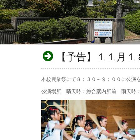
【予告】１１月１
本校農業祭にて８：３０～９：００に公演
公演場所 晴天時：総合案内所前 雨天時