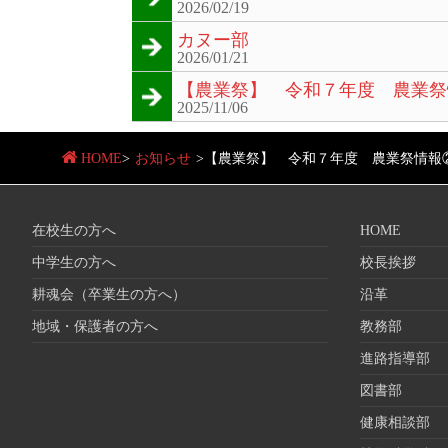
2026/02/19
カヌー部
2026/01/21
【農業祭】 令和７年度 農業祭
2025/11/06
HOME
>
お知らせ
>
【農業祭】 令和７年度 農業祭情報
在校生の方へ
HOME
中学生の方へ
校長挨拶
耕魂会（卒業生の方へ）
沿革
地域・保護者の方へ
教務部
進路指導部
図書部
健康相談部