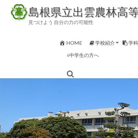
Skip
島根県立出雲農林高
to
content
見つけよう 自分の力の可能性
HOME
学校紹介
学
⁂中学生の方へ