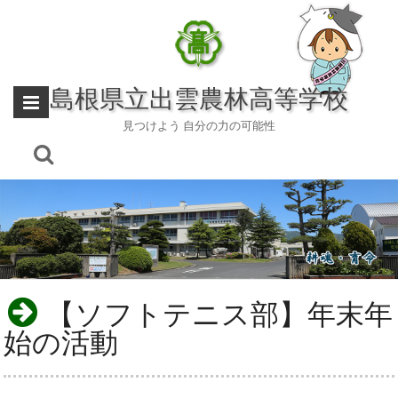
Skip
to
content
島根県立出雲農林高等学校
見つけよう 自分の力の可能性
【ソフトテニス部】年末年
始の活動