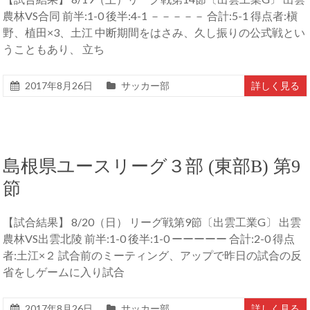
農林VS合同 前半:1-0 後半:4-1 －－－－－ 合計:5-1 得点者:槇
野、植田×3、土江 中断期間をはさみ、久し振りの公式戦とい
うこともあり、 立ち
2017年8月26日
サッカー部
詳しく見る
島根県ユースリーグ３部 (東部B) 第9
節
【試合結果】 8/20（日） リーグ戦第9節〔出雲工業G〕 出雲
農林VS出雲北陵 前半:1-0 後半:1-0 ーーーーー 合計:2-0 得点
者:土江×２ 試合前のミーティング、アップで昨日の試合の反
省をしゲームに入り試合
2017年8月26日
サッカー部
詳しく見る