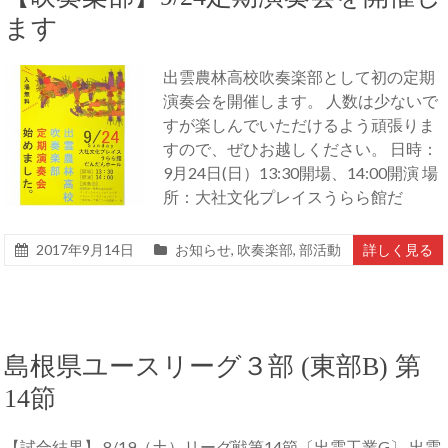
ます
出雲農林高校吹奏楽部として初の定期
演奏会を開催します。 人数は少ないで
すが楽しんでいただけるよう頑張りま
すので、ぜひお越しください。 日時：
9月24日(日）13:30開場、14:00開演 場
所：大社文化プレイスうらら館だ
2017年9月14日
お知らせ
,
吹奏楽部
,
部活動
詳しく見る
島根県ユースリーグ３部 (東部B) 第
14節
【試合結果】 8/19（土）リーグ戦第14節〔出雲工業G〕 出雲