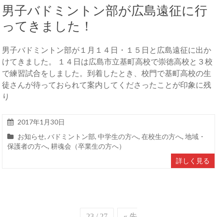
男子バドミントン部が広島遠征に行
ってきました！
男子バドミントン部が１月１４日・１５日と広島遠征に出か
けてきました。 １４日は広島市立基町高校で崇徳高校と３校
で練習試合をしました。到着したとき、校門で基町高校の生
徒さんが待っておられて案内してくださったことが印象に残
り
2017年1月30日
お知らせ
,
バドミントン部
,
中学生の方へ
,
在校生の方へ
,
地域・
保護者の方へ
,
耕魂会（卒業生の方へ）
詳しく見る
23 / 27
« 先