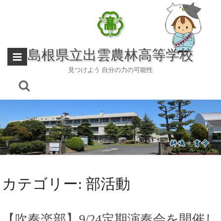
Skip
to
content
島根県立出雲農林高等学校
見つけよう 自分の力の可能性
カテゴリー:
部活動
【吹奏楽部】9/24定期演奏会を開催し