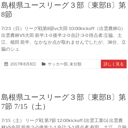
島根県ユースリーグ３部〔東部B〕第
8節
7/23（日）リーグ戦第8節vs大田 10:00kickoff（出雲農林G）
出雲農林VS大田 前半:1-0 後半:2-0 合計:3-0 得点者:立脇、土
江、植田 前半、なかなか点が取れませんでしたが、38分、立
脇のシュ
2017年8月8日
サッカー部
,
未分類
詳しく見る
島根県ユースリーグ３部〔東部B〕第
7節 7/15（土）
7/15（土） リーグ戦 第7節 12:00kickoff (出雲工業G) 出雲農
林VS合同 前半:2-0 後半:1-1 合計:3-1 得点者:有田、土江、立脇