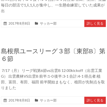
毎日の部活で1人1人が集中し、一生懸命練習していた成果が
出
2017年8月8日
サッカー部
詳しく見る
島根県ユースリーグ３部〔東部B〕第
６節
7/17（月） リーグ戦第6節vs出雲B 12:00kickoff（出雲工業
G） 出雲農林VS出雲B 前半:1-0 後半:3-1 合計:4-1 得点者:植
田、富田、有田、福田 前半開始まもなく、植田が先制点を取
りました
2017年8月8日
サッカー部
詳しく見る