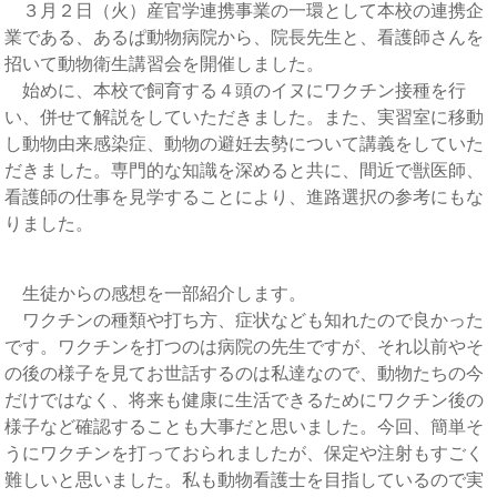
３月２日（火）産官学連携事業の一環として本校の連携企
業である、あるぱ動物病院から、院長先生と、看護師さんを
招いて動物衛生講習会を開催しました。
始めに、本校で飼育する４頭のイヌにワクチン接種を行
い、併せて解説をしていただきました。また、実習室に移動
し動物由来感染症、動物の避妊去勢について講義をしていた
だきました。専門的な知識を深めると共に、間近で獣医師、
看護師の仕事を見学することにより、進路選択の参考にもな
りました。
生徒からの感想を一部紹介します。
ワクチンの種類や打ち方、症状なども知れたので良かった
です。ワクチンを打つのは病院の先生ですが、それ以前やそ
の後の様子を見てお世話するのは私達なので、動物たちの今
だけではなく、将来も健康に生活できるためにワクチン後の
様子など確認することも大事だと思いました。今回、簡単そ
うにワクチンを打っておられましたが、保定や注射もすごく
難しいと思いました。私も動物看護士を目指しているので実