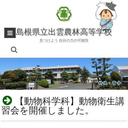
Skip
to
content
島根県立出雲農林高等学校
見つけよう 自分の力の可能性
【動物科学科】動物衛生講
習会を開催しました。