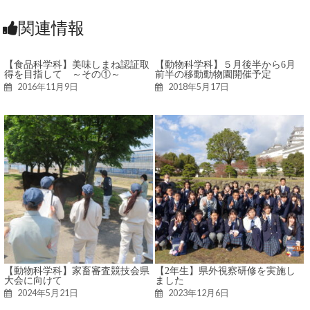
関連情報
【食品科学科】美味しまね認証取
【動物科学科】５月後半から6月
得を目指して ～その①～
前半の移動動物園開催予定
2016年11月9日
2018年5月17日
【動物科学科】家畜審査競技会県
【2年生】県外視察研修を実施し
大会に向けて
ました
2024年5月21日
2023年12月6日