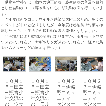
動物科学科では、動物の適正飼養、終生飼養の普及を目的
とし社会動物コース専攻生を中心に移動動物園を行っていま
す。
昨年度は新型コロナウイルス感染拡大防止のため、多くの
イベントが中止となりましたが、今年度は感染防止対策を徹
底した上で、４箇所での移動動物園の開催となりました。
開催場所により動物の変更はありますが、モルモットやマ
ウスとのふれあい、ヤギやリクガメとのふれあい、様々な鳥
やハムスターなどの展示を行います。
１０月１
１０月１
１０月２
１０月２
６日国立
６日国立
３日伊波
３日伊波
三瓶青少
三瓶青少
野コミュ
野コミュ
年交流の
年交流の
ニティー
ニティー
家「ウサ
家「モル
センター
センター