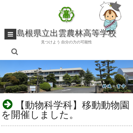
Skip
to
content
島根県立出雲農林高等学校
見つけよう 自分の力の可能性
【動物科学科】移動動物園
を開催しました。