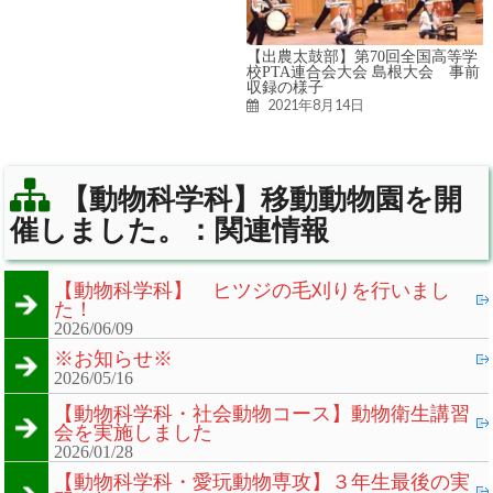
【出農太鼓部】第70回全国高等学
校PTA連合会大会 島根大会 事前
収録の様子
2021年8月14日
【動物科学科】移動動物園を開
催しました。：関連情報
【動物科学科】 ヒツジの毛刈りを行いまし
た！
2026/06/09
※お知らせ※
2026/05/16
【動物科学科・社会動物コース】動物衛生講習
会を実施しました
2026/01/28
【動物科学科・愛玩動物専攻】３年生最後の実