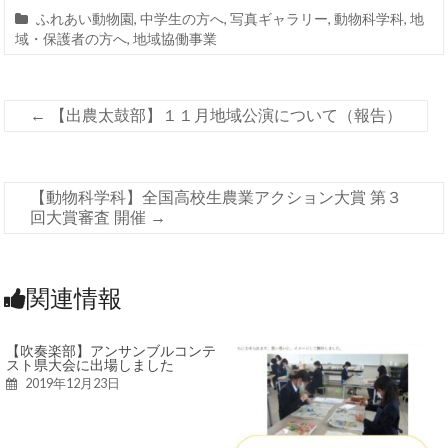
ふれあい動物園
,
中学生の方へ
,
写真ギャラリー
,
動物科学科
,
地
域・保護者の方へ
,
地域協働事業
←
【出農太鼓部】１１月地域公演について（報告）
【動物科学科】全国高校生農業アクション大賞 第３
回大賞審査 開催
→
関連情報
【吹奏楽部】アンサンブルコンテ
スト県大会に出場しました
2019年12月23日